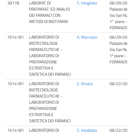
30778
LABORAT. DI
S. Intagliata
06/29/2026
PREPARAZ. ED ANALISI
Palazzo dell'
DEI FARMACI CON
Via San Nullo
METODI DI BIOT.FARM.
1° piano -A
FORMAZION
1014181
LABORATORIO DI
A. Marrazzo
06/29/2026
BIOTECNOLOGIE
Palazzo dell'
FARMACEUTICHE -
Via San Nullo
LABORATORIO DI
1º piano - A
PREPARAZIONE
FORMAZION
ESTRATTIVA E
SINTETICA DEI FARMACI
1014181
LABORATORIO DI
E. Amata
06/22/2026
BIOTECNOLOGIE
FARMACEUTICHE -
LABORATORIO DI
PREPARAZIONE
ESTRATTIVA E
SINTETICA DEI FARMACI
1014181
LABORATORIO DI
S. Intagliata
06/22/2026