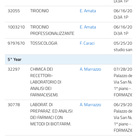
Di3A 1P
32055
TIROCINIO
E. Amata
06/16/2026
Di3A 1P
1003210
TIROCINIO
E. Amata
06/16/2026
PROFESSIONALIZZANTE
Di3A 1P
9797670
TOSSICOLOGIA
F. Caraci
05/25/2026
studio san nu
5° Year
32297
CHIMICA DEI
A. Marrazzo
07/28/2026
RECETTORI-
Palazzo dell'
LABORATORIO DI
Via San Nullo
ANALISI DEI
1º piano - A
FARMACI(SEM)
FORMAZION
30778
LABORAT. DI
A. Marrazzo
06/29/2026
PREPARAZ. ED ANALISI
Palazzo dell'
DEI FARMACI CON
Via San Nullo
METODI DI BIOT.FARM.
1º piano - A
FORMAZION