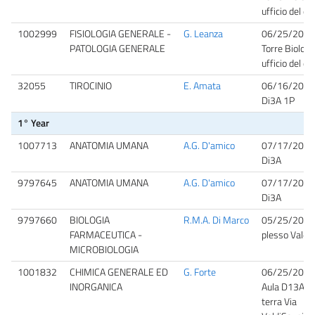
ufficio del d
1002999
FISIOLOGIA GENERALE -
G. Leanza
06/25/2026
PATOLOGIA GENERALE
Torre Biologi
ufficio del d
32055
TIROCINIO
E. Amata
06/16/2026
Di3A 1P
1° Year
1007713
ANATOMIA UMANA
A.G. D'amico
07/17/2026
Di3A
9797645
ANATOMIA UMANA
A.G. D'amico
07/17/2026
Di3A
9797660
BIOLOGIA
R.M.A. Di Marco
05/25/2026
FARMACEUTICA -
plesso Valdi
MICROBIOLOGIA
1001832
CHIMICA GENERALE ED
G. Forte
06/25/2026
INORGANICA
Aula D13A P
terra Via