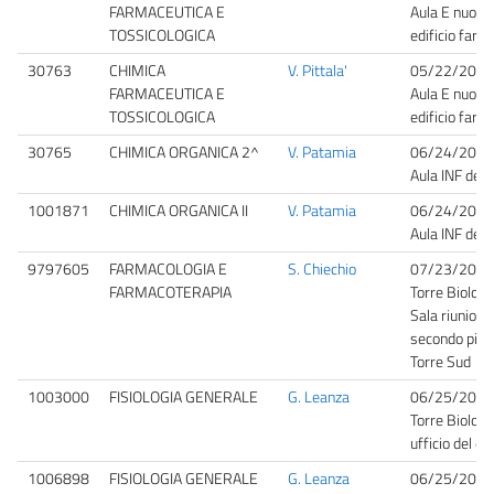
FARMACEUTICA E
Aula E nuovo
TOSSICOLOGICA
edificio farm
30763
CHIMICA
V. Pittala'
05/22/2026
FARMACEUTICA E
Aula E nuovo
TOSSICOLOGICA
edificio farm
30765
CHIMICA ORGANICA 2^
V. Patamia
06/24/2026
Aula INF del
1001871
CHIMICA ORGANICA II
V. Patamia
06/24/2026
Aula INF del
9797605
FARMACOLOGIA E
S. Chiechio
07/23/2026
FARMACOTERAPIA
Torre Biologi
Sala riunioni
secondo pian
Torre Sud
1003000
FISIOLOGIA GENERALE
G. Leanza
06/25/2026
Torre Biologi
ufficio del d
1006898
FISIOLOGIA GENERALE
G. Leanza
06/25/2026