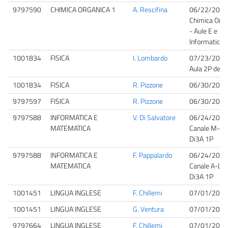
9797590
CHIMICA ORGANICA 1
A. Rescifina
06/22/2026
Chimica Orga
- Aule E e
Informatica
1001834
FISICA
I. Lombardo
07/23/2026
Aula 2P del 
1001834
FISICA
R. Pizzone
06/30/2026
9797597
FISICA
R. Pizzone
06/30/2026
9797588
INFORMATICA E
V. Di Salvatore
06/24/2026
MATEMATICA
Canale M-Z, 
Di3A 1P
9797588
INFORMATICA E
F. Pappalardo
06/24/2026
MATEMATICA
Canale A-L, 
Di3A 1P
1001451
LINGUA INGLESE
F. Chillemi
07/01/2026
1001451
LINGUA INGLESE
G. Ventura
07/01/2026
9797664
LINGUA INGLESE
F. Chillemi
07/01/2026