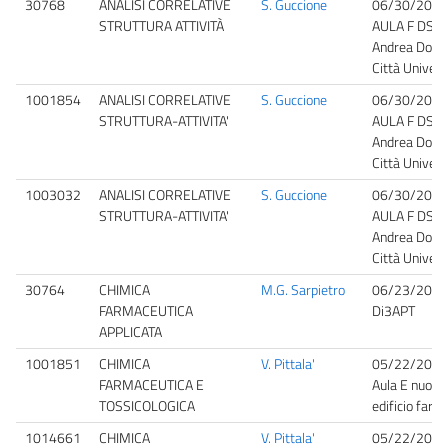
30768
ANALISI CORRELATIVE
S. Guccione
06/30/2026
STRUTTURA ATTIVITÀ
AULA F DSFS 
Andrea Doria
Città Univers
1001854
ANALISI CORRELATIVE
S. Guccione
06/30/2026
STRUTTURA-ATTIVITA'
AULA F DSFS 
Andrea Doria
Città Univers
1003032
ANALISI CORRELATIVE
S. Guccione
06/30/2026
STRUTTURA-ATTIVITA'
AULA F DSFS 
Andrea Doria
Città Univers
30764
CHIMICA
M.G. Sarpietro
06/23/2026
FARMACEUTICA
Di3APT
APPLICATA
1001851
CHIMICA
V. Pittala'
05/22/2026
FARMACEUTICA E
Aula E nuovo
TOSSICOLOGICA
edificio farm
1014661
CHIMICA
V. Pittala'
05/22/2026