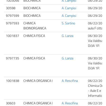
1003046
BIOCHIMICA
A. Campisi
06/29/2026
30598
BIOCHIMICA
A. Campisi
06/29/2026
9797599
BIOCHIMICA
A. Campisi
06/29/2026
9797593
CHIMICA
S. Sortino
06/22/2026
BIOINORGANICA
aula F cittade
1001837
CHIMICA FISICA
G. Lanza
06/30/2026
Via Valdisavo
Di3A 1P.
9797735
CHIMICA FISICA
G. Lanza
06/30/2026
Via Valdisavo
Di3A 1P.
1001838
CHIMICA ORGANICA I
A. Rescifina
06/22/2026
Chimica Orga
- Aule E e
Informatica
30603
CHIMICA ORGANICA I
A. Rescifina
06/22/2026