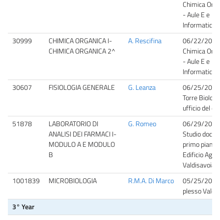
Chimica Orga
- Aule E e
Informatica
30999
CHIMICA ORGANICA I-
A. Rescifina
06/22/2026
CHIMICA ORGANICA 2^
Chimica Orga
- Aule E e
Informatica
30607
FISIOLOGIA GENERALE
G. Leanza
06/25/2026
Torre Biologi
ufficio del d
51878
LABORATORIO DI
G. Romeo
06/29/2026
ANALISI DEI FARMACI I-
Studio docen
MODULO A E MODULO
primo piano, 
B
Edificio Agrar
Valdisavoia 
1001839
MICROBIOLOGIA
R.M.A. Di Marco
05/25/2026
plesso Valdi
3° Year