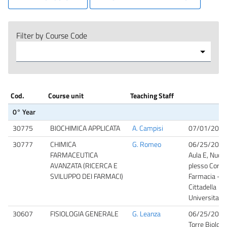
Filter by Course Code
Cod.
Course unit
Teaching Staff
0° Year
30775
BIOCHIMICA APPLICATA
A. Campisi
07/01/2026
30777
CHIMICA
G. Romeo
06/25/2026
FARMACEUTICA
Aula E, Nuov
AVANZATA (RICERCA E
plesso Corpo
SVILUPPO DEI FARMACI)
Farmacia -
Cittadella
Universitaria
30607
FISIOLOGIA GENERALE
G. Leanza
06/25/2026
Torre Biologi