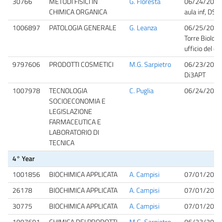
30766
METODI FISICI IN
G. Floresta
06/24/2026
CHIMICA ORGANICA
aula inf, DSF
1006897
PATOLOGIA GENERALE
G. Leanza
06/25/2026
Torre Biologi
ufficio del d
9797606
PRODOTTI COSMETICI
M.G. Sarpietro
06/23/2026
Di3APT
1007978
TECNOLOGIA
C. Puglia
06/24/2026
SOCIOECONOMIA E
LEGISLAZIONE
FARMACEUTICA E
LABORATORIO DI
TECNICA
4° Year
1001856
BIOCHIMICA APPLICATA
A. Campisi
07/01/2026
26178
BIOCHIMICA APPLICATA
A. Campisi
07/01/2026
30775
BIOCHIMICA APPLICATA
A. Campisi
07/01/2026
1007691
CHIMICA DEI PRODOTTI
M.G. Sarpietro
06/23/2026