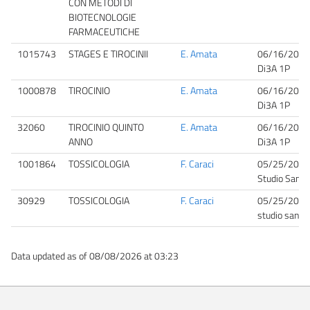
CON METODI DI
BIOTECNOLOGIE
FARMACEUTICHE
1015743
STAGES E TIROCINII
E. Amata
06/16/2026
Di3A 1P
1000878
TIROCINIO
E. Amata
06/16/2026
Di3A 1P
32060
TIROCINIO QUINTO
E. Amata
06/16/2026
ANNO
Di3A 1P
1001864
TOSSICOLOGIA
F. Caraci
05/25/2026
Studio San N
30929
TOSSICOLOGIA
F. Caraci
05/25/2026
studio san nu
Data updated as of 08/08/2026 at 03:23