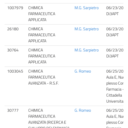
1007979
CHIMICA
M.G. Sarpietro
06/23/2026
FARMACEUTICA
Di3APT
APPLICATA
26180
CHIMICA
M.G. Sarpietro
06/23/2026
FARMACEUTICA
Di3APT
APPLICATA
30764
CHIMICA
M.G. Sarpietro
06/23/2026
FARMACEUTICA
Di3APT
APPLICATA
1003045
CHIMICA
G. Romeo
06/25/2026
FARMACEUTICA
Aula E, Nuov
AVANZATA - R.S.F.
plesso Corpo
Farmacia -
Cittadella
Universitaria
30777
CHIMICA
G. Romeo
06/25/2026
FARMACEUTICA
Aula E, Nuov
AVANZATA (RICERCA E
plesso Corpo