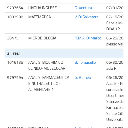
9797664
LINGUA INGLESE
G. Ventura
07/01/2026
1002998
MATEMATICA
V. Di Salvatore
07/15/2026
Canale M-Z, 
Di3A 1P
30475
MICROBIOLOGIA
R.M.A. Di Marco
05/25/2026
plesso Valdi
2° Year
1016135
ANALISI BIOCHIMICO
B. Tomasello
06/30/2026
CLINICO-MOLECOLARI
aula F
9797594
ANALISI FARMACEUTICA
G. Romeo
06/26/2026
E NUTRACEUTICO-
Aula E - Nuo
ALIMENTARE 1
corpo aule
Dipartimento
Scienze del
Farmaco e de
Salute Cittad
Universitaria