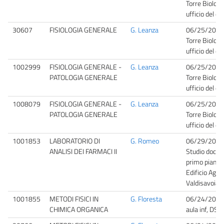
Torre Biologi
ufficio del d
30607
FISIOLOGIA GENERALE
G. Leanza
06/25/2026
Torre Biologi
ufficio del d
1002999
FISIOLOGIA GENERALE -
G. Leanza
06/25/2026
PATOLOGIA GENERALE
Torre Biologi
ufficio del d
1008079
FISIOLOGIA GENERALE -
G. Leanza
06/25/2026
PATOLOGIA GENERALE
Torre Biologi
ufficio del d
1001853
LABORATORIO DI
G. Romeo
06/29/2026
ANALISI DEI FARMACI II
Studio docen
primo piano, 
Edificio Agrar
Valdisavoia 
1001855
METODI FISICI IN
G. Floresta
06/24/2026
CHIMICA ORGANICA
aula inf, DSF