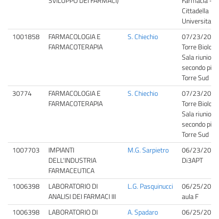
SVILUPPO DEI FARMACI)
Farmacia -
Cittadella
Universitaria
1001858
FARMACOLOGIA E
S. Chiechio
07/23/2026
FARMACOTERAPIA
Torre Biologi
Sala riunioni
secondo pian
Torre Sud
30774
FARMACOLOGIA E
S. Chiechio
07/23/2026
FARMACOTERAPIA
Torre Biologi
Sala riunioni
secondo pian
Torre Sud
1007703
IMPIANTI
M.G. Sarpietro
06/23/2026
DELL'INDUSTRIA
Di3APT
FARMACEUTICA
1006398
LABORATORIO DI
L.G. Pasquinucci
06/25/2026
ANALISI DEI FARMACI III
aula F
1006398
LABORATORIO DI
A. Spadaro
06/25/2026