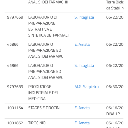
ANALISI DEI FARMACI III
Torre Biologi
da Stabilire
9797669
LABORATORIO DI
S. Intagliata
06/22/2026
PREPARAZIONE
ESTRATTIVA E
SINTETICA DEI FARMACI
45866
LABORATORIO
E. Amata
06/22/2026
PREPARAZIONE ED
ANALISI DEI FARMACI
45866
LABORATORIO
S. Intagliata
06/22/2026
PREPARAZIONE ED
ANALISI DEI FARMACI
9797689
PRODUZIONE
M.G. Sarpietro
06/30/2026
INDUSTRIALE DEI
MEDICINALI
1001154
STAGES E TIROCINI
E. Amata
06/16/2026
Di3A 1P
1001862
TIROCINIO
E. Amata
06/16/2026