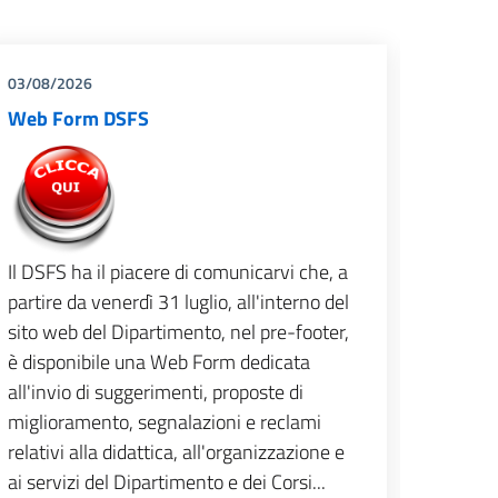
03/08/2026
28/07/
Web Form DSFS
Calend
Colloqu
2026 -
Si comu
Session
Il DSFS ha il piacere di comunicarvi che, a
Tirocin
partire da venerdì 31 luglio, all'interno del
2027, d
sito web del Dipartimento, nel pre-footer,
Dipart
è disponibile una Web Form dedicata
della S
all'invio di suggerimenti, proposte di
miglioramento, segnalazioni e reclami
relativi alla didattica, all'organizzazione e
ai servizi del Dipartimento e dei Corsi...