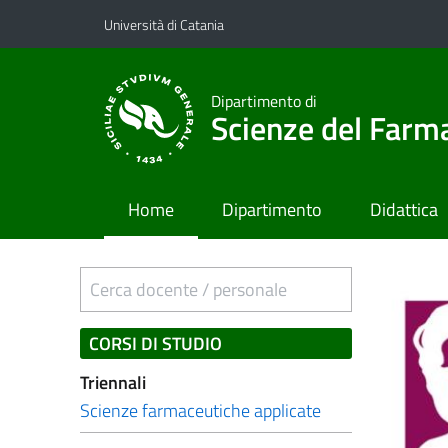
Vai al contenuto principale
Vai al menu di navigazione
Università di Catania
Dipartimento di
Scienze del Farma
Home
Dipartimento
Didattica
Cerca docente / personale
CORSI DI STUDIO
Triennali
Scienze farmaceutiche applicate