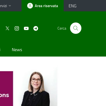
ENG
rvizi
Area riservata
Cerca
i
News