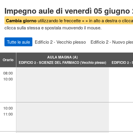
Impegno aule di venerdì 05 giugno
Cambia giorno
utilizzando le freccette
« »
in alto a destra o clicca
clicca sulla stessa e spostala muovendo il mouse.
Tutte le aule
Edificio 2 - Vecchio plesso
Edificio 2 - Nuovo ple
AULA MAGNA (A)
Orario
Orario
EDIFICIO 2 - SCIENZE DEL FARMACO (Vecchio plesso)
EDIFICIO 2 
08:00
08:00
10:00
10:00
10:00
10:00
11:00
11:00