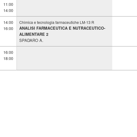
11:00
11:00
14:00
14:00
14:00
14:00
Chimica e tecnologia farmaceutiche LM-13 R
16:00
16:00
ANALISI FARMACEUTICA E NUTRACEUTICO-
ALIMENTARE 2
SPADARO A.
16:00
16:00
18:00
18:00