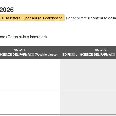
 2026
 sulla lettera C per aprire il calendario.
Per scorrere il contenuto della
sso (Corpo aule e laboratori)
AULA B
AULA C
- SCIENZE DEL FARMACO (Vecchio plesso)
EDIFICIO 2 - SCIENZE DEL FARMACO (