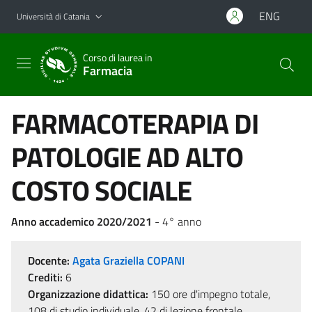
Vai al contenuto principale
Vai al menu di navigazione
ENG
Università di Catania
Corso di laurea in
Farmacia
FARMACOTERAPIA DI
PATOLOGIE AD ALTO
COSTO SOCIALE
Anno accademico 2020/2021
- 4° anno
Docente:
Agata Graziella COPANI
Crediti:
6
Organizzazione didattica:
150 ore d'impegno totale,
108 di studio individuale, 42 di lezione frontale