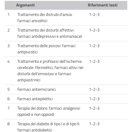
Argomenti
Riferimenti testi
1
Trattamento dei distrubi d'ansia:
1-2-3
farmaci ansiolitici
2
Trattamento dei disturbi affettivi:
1-2-3
farmaci antidepressivi e antimaniacali
3
Trattamento delle psicosi: farmaci
1-2-3
antipsicotici
4
Trattamento e profilassi dell'ischemia
1-2-3
cerebrale: fibrinolitici, farmaci attivi nei
disturbi dell'emostasi e farmaci
antipiastrinici
5
Farmaci antiemicranici
1-2-3
6
Farmaci antiepilettici
1-2-3
7
Terapia del dolore: farmaci analgesisi
1-2-3
oppioidi e non oppioidi
8
Terapia del diabete di tipo I e di tipo II:
1-2-3
farmaci antidiabetici