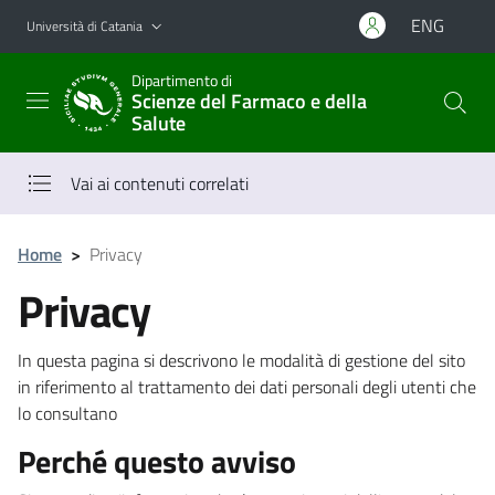
Vai al contenuto principale
Vai al menu di navigazione
ENG
Università di Catania
Dipartimento di
Scienze del Farmaco e della
Salute
Vai ai contenuti correlati
Home
>
Privacy
Privacy
In questa pagina si descrivono le modalità di gestione del sito
in riferimento al trattamento dei dati personali degli utenti che
lo consultano
Perché questo avviso