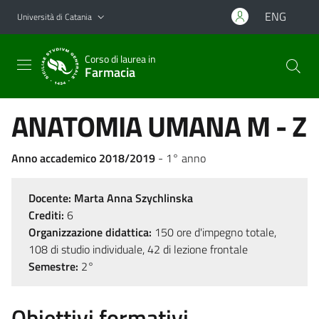
Vai al contenuto principale
Vai al menu di navigazione
ENG
Università di Catania
Corso di laurea in
Farmacia
ANATOMIA UMANA M - Z
Anno accademico 2018/2019
- 1° anno
Docente:
Marta Anna Szychlinska
Crediti:
6
Organizzazione didattica:
150 ore d'impegno totale,
108 di studio individuale, 42 di lezione frontale
Semestre:
2°
Obiettivi formativi