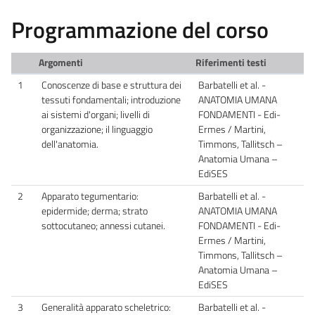
Programmazione del corso
Argomenti
Riferimenti testi
1
Conoscenze di base e struttura dei
Barbatelli et al. -
tessuti fondamentali; introduzione
ANATOMIA UMANA
ai sistemi d'organi; livelli di
FONDAMENTI - Edi-
organizzazione; il linguaggio
Ermes / Martini,
dell'anatomia.
Timmons, Tallitsch –
Anatomia Umana –
EdiSES
2
Apparato tegumentario:
Barbatelli et al. -
epidermide; derma; strato
ANATOMIA UMANA
sottocutaneo; annessi cutanei.
FONDAMENTI - Edi-
Ermes / Martini,
Timmons, Tallitsch –
Anatomia Umana –
EdiSES
3
Generalità apparato scheletrico:
Barbatelli et al. -