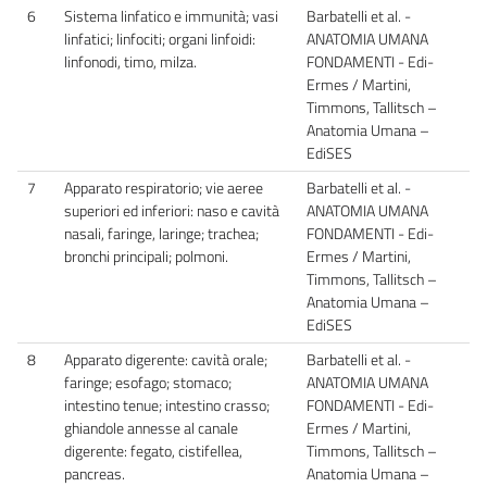
6
Sistema linfatico e immunità; vasi
Barbatelli et al. -
linfatici; linfociti; organi linfoidi:
ANATOMIA UMANA
linfonodi, timo, milza.
FONDAMENTI - Edi-
Ermes / Martini,
Timmons, Tallitsch –
Anatomia Umana –
EdiSES
7
Apparato respiratorio; vie aeree
Barbatelli et al. -
superiori ed inferiori: naso e cavità
ANATOMIA UMANA
nasali, faringe, laringe; trachea;
FONDAMENTI - Edi-
bronchi principali; polmoni.
Ermes / Martini,
Timmons, Tallitsch –
Anatomia Umana –
EdiSES
8
Apparato digerente: cavità orale;
Barbatelli et al. -
faringe; esofago; stomaco;
ANATOMIA UMANA
intestino tenue; intestino crasso;
FONDAMENTI - Edi-
ghiandole annesse al canale
Ermes / Martini,
digerente: fegato, cistifellea,
Timmons, Tallitsch –
pancreas.
Anatomia Umana –