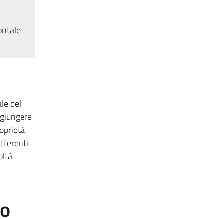
ontale
ale del
ggiungere
oprietà
ifferenti
oltà
to