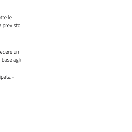
tte le
a previsto
hiedere un
 base agli
ipata -