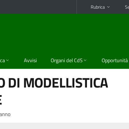
Rubrica
Se
ica
Avvisi
Organi del CdS
Opportunità
 DI MODELLISTICA
E
 anno