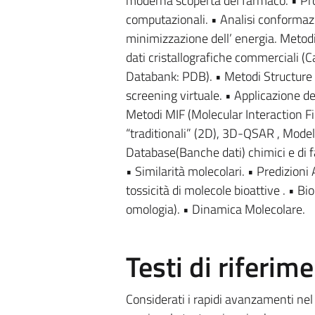
moderna scoperta del farmaco. • Pro
computazionali. • Analisi conformazi
minimizzazione dell’ energia. Metod
dati cristallografiche commerciali 
Databank: PDB). • Metodi Structure Ba
screening virtuale. • Applicazione de
Metodi MIF (Molecular Interaction F
“traditionali” (2D), 3D-QSAR , Mode
Database(Banche dati) chimici e di far
• Similarità molecolari. • Predizio
tossicità di molecole bioattive . • Bi
omologia). • Dinamica Molecolare.
Testi di riferim
Considerati i rapidi avanzamenti nel 