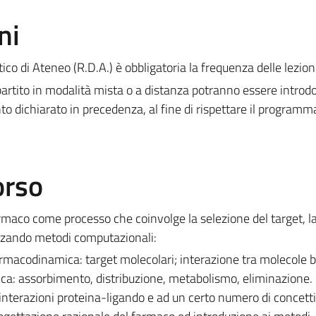
ni
co di Ateneo (R.D.A.) è obbligatoria la frequenza delle lezioni
rtito in modalità mista o a distanza potranno essere introdo
to dichiarato in precedenza, al fine di rispettare il programm
orso
farmaco come processo che coinvolge la selezione del target, l
lizzando metodi computazionali:
armacodinamica: target molecolari; interazione tra molecole b
ca: assorbimento, distribuzione, metabolismo, eliminazione.
e interazioni proteina-ligando e ad un certo numero di concetti