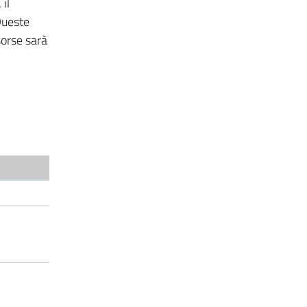
il
 Queste
isorse sarà