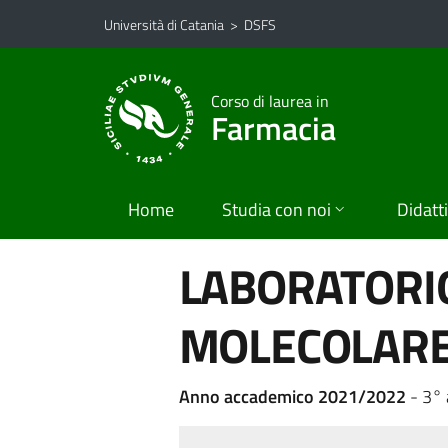
Vai al contenuto principale
Vai al menu di navigazione
Università di Catania
>
DSFS
Corso di laurea in
Farmacia
Home
Studia con noi
Didatt
LABORATORIO
MOLECOLAR
Anno accademico 2021/2022
- 3°