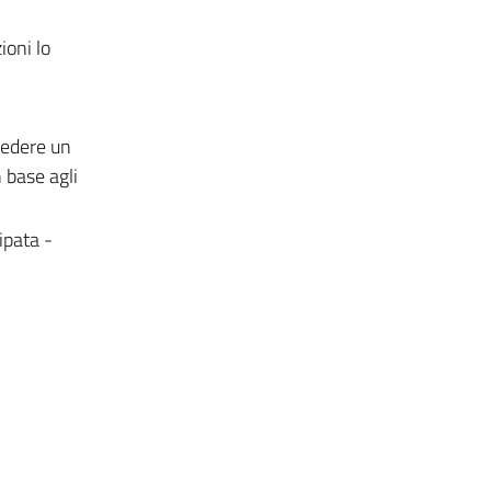
ioni lo
hiedere un
 base agli
ipata -