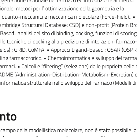
gettazione razionale del farmaco ed introduzione ai metodi
onale: metodi per l’ ottimizzazione della geometria e la
i quanto-meccanici e meccanica molecolare (Force-Field).. 
(Cambridge Structural Database: CSD) e non-profit (Protein B
sed : analisi del sito di binding, docking, funzioni di scoring
lle tecniche di docking alla predizione di interazioni farmaco-
ields) : GRID, CoMFA. • Approcci Ligand-Based : QSAR (QSPR
lling farmacoforico. • Chemoinformatica e sviluppo del farma
maci. • Calcoli e “filtering” (selezione) delle proprieta delle
ni ADME (Administration-Distribution-Metabolism-Excretion) e
oinformatica strutturale nello sviluppo del Farmaco (Modelli di
ento
campo della modellistica molecolare, non è stato possibile id