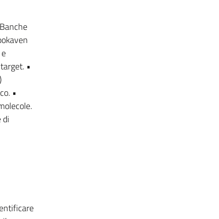
• Banche
rookaven
 e
target. •
)
co. •
 molecole.
 di
entificare