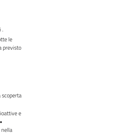
 .
tte le
a previsto
a scoperta
ioattive e
 •
 nella