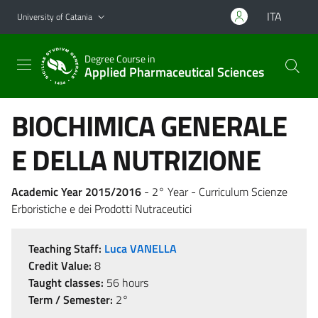
Go to main content
Go to navigation menu
ITA
University of Catania
Degree Course in
Applied Pharmaceutical Sciences
BIOCHIMICA GENERALE
E DELLA NUTRIZIONE
Academic Year 2015/2016
- 2° Year - Curriculum Scienze
Erboristiche e dei Prodotti Nutraceutici
Teaching Staff:
Luca VANELLA
Credit Value:
8
Taught classes:
56 hours
Term / Semester:
2°