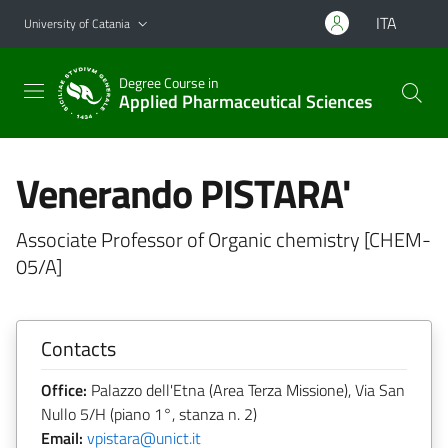
Go to main content
Go to navigation menu
ITA
University of Catania
Degree Course in
Applied Pharmaceutical Sciences
Venerando PISTARA'
Associate Professor of Organic chemistry [CHEM-
05/A]
Contacts
Office:
Palazzo dell'Etna (Area Terza Missione), Via San
Nullo 5/H (piano 1°, stanza n. 2)
Email:
vpistara@unict.it