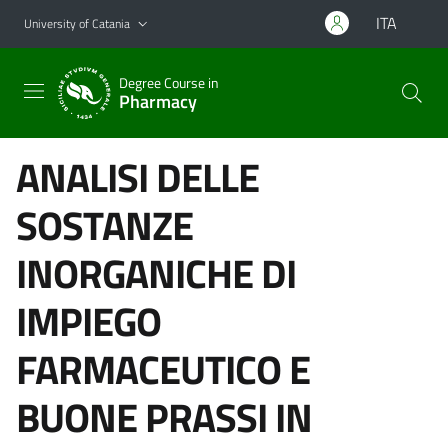
Go to main content
Go to navigation menu
ITA
University of Catania
Degree Course in
Pharmacy
ANALISI DELLE
SOSTANZE
INORGANICHE DI
IMPIEGO
FARMACEUTICO E
BUONE PRASSI IN