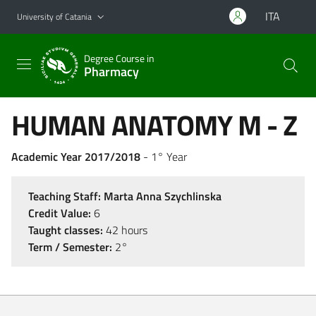
Go to main content
Go to navigation menu
ITA
University of Catania
Degree Course in
Pharmacy
HUMAN ANATOMY M - Z
Academic Year 2017/2018
- 1° Year
Teaching Staff:
Marta Anna Szychlinska
Credit Value:
6
Taught classes:
42 hours
Term / Semester:
2°