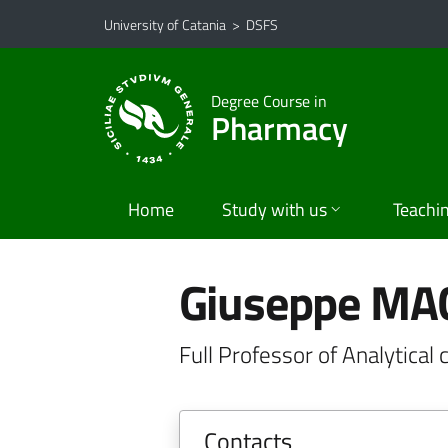
Go to main content
Go to navigation menu
University of Catania
>
DSFS
Degree Course in
Pharmacy
Home
Study with us
Teachi
Giuseppe M
Full Professor of Analytica
Contacts