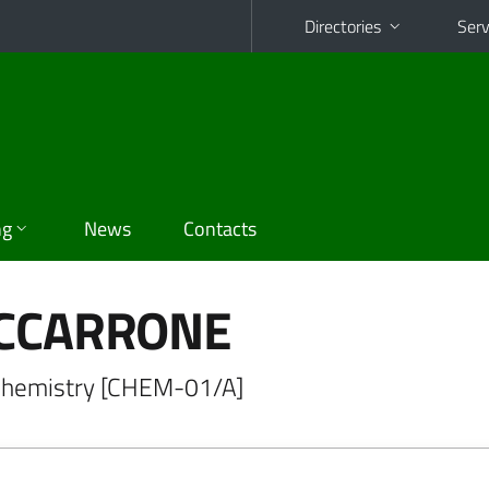
Directories
Serv
ng
News
Contacts
ACCARRONE
l chemistry [CHEM-01/A]