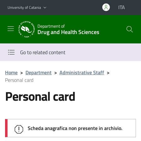
Go to main content
Go to navigation menu
ITA
University of Catania
Department of
Drug and Health Sciences
Go to related content
Home
>
Department
>
Administrative Staff
>
Personal card
Personal card
Scheda anagrafica non presente in archivio.