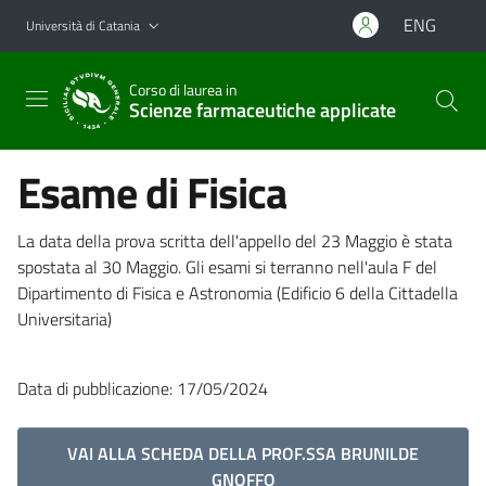
Vai al contenuto principale
Vai al menu di navigazione
ENG
Università di Catania
Corso di laurea in
Scienze farmaceutiche applicate
Esame di Fisica
La data della prova scritta dell'appello del 23 Maggio è stata
spostata al 30 Maggio. Gli esami si terranno nell'aula F del
Dipartimento di Fisica e Astronomia (Edificio 6 della Cittadella
Universitaria)
Data di pubblicazione: 17/05/2024
VAI ALLA SCHEDA DELLA PROF.SSA BRUNILDE
GNOFFO