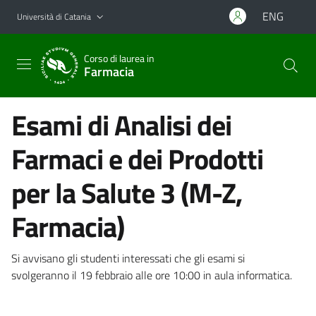
Vai al contenuto principale
Vai al menu di navigazione
ENG
Università di Catania
Corso di laurea in
Farmacia
Esami di Analisi dei
Farmaci e dei Prodotti
per la Salute 3 (M-Z,
Farmacia)
Si avvisano gli studenti interessati che gli esami si
svolgeranno il 19 febbraio alle ore 10:00 in aula informatica.