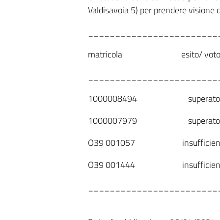
Valdisavoia 5) per prendere visione d
________________________
matricola esito/ voto p
________________________
1000008494 superato 
1000007979 superato 
O39 001057 insufficiente (r
O39 001444 insufficiente (r
________________________