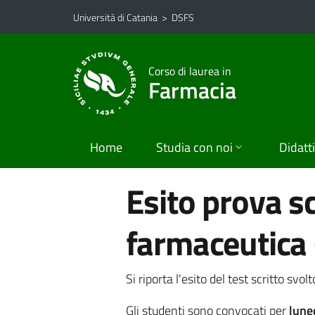
Vai al contenuto principale
Vai al menu di navigazione
Università di Catania
>
DSFS
Corso di laurea in
Farmacia
Home
Studia con noi
Didatt
Esito prova sc
farmaceutica 
Si riporta l'esito del test scritto svolt
Gli studenti sono convocati per
luned