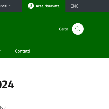
ENG
rvizi
Area riservata
Cerca
Contatti
024
(via