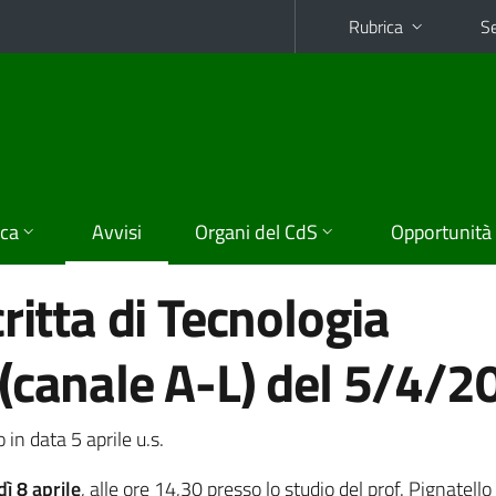
Rubrica
Se
ica
Avvisi
Organi del CdS
Opportunità
ritta di Tecnologia
(canale A-L) del 5/4/2
o in data 5 aprile u.s.
ì 8 aprile
, alle ore 14,30 presso lo studio del prof. Pignatello 