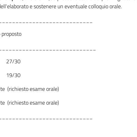
ell'elaborato e sostenere un eventuale colloquio orale.
____________________________
roposto
_____________________________
27/30
19/30
ichiesto esame orale)
ichiesto esame orale)
____________________________