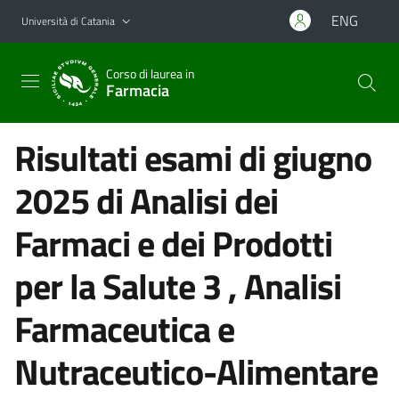
Vai al contenuto principale
Vai al menu di navigazione
ENG
Università di Catania
Corso di laurea in
Farmacia
Risultati esami di giugno
2025 di Analisi dei
Farmaci e dei Prodotti
per la Salute 3 , Analisi
Farmaceutica e
Nutraceutico-Alimentare