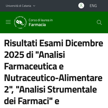
Vai al contenuto principale
Vai al menu di navigazione
ENG
Università di Catania
Corso di laurea in
Farmacia
Risultati Esami Dicembre
2025 di "Analisi
Farmaceutica e
Nutraceutico-Alimentare
2", "Analisi Strumentale
dei Farmaci" e