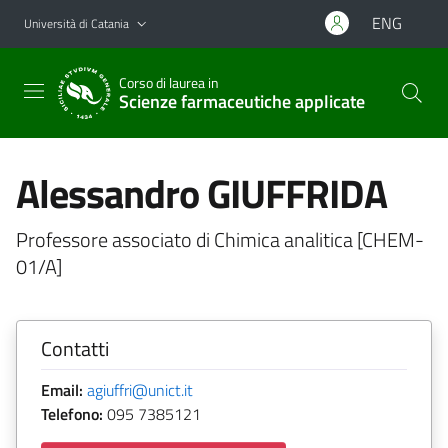
Vai al contenuto principale
Vai al menu di navigazione
ENG
Università di Catania
Corso di laurea in
Scienze farmaceutiche applicate
Alessandro GIUFFRIDA
Professore associato di Chimica analitica [CHEM-
01/A]
Contatti
Email:
agiuffri@unict.it
Telefono:
095 7385121