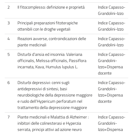
2
Il fitocomplesso: definizione e proprietà
Indice Capasso-
Grandolini-Izzo
3
Principali preparazioni fitoterapiche
Indice Capasso-
ottenibili con le droghe vegetali
Grandolini-Izzo
4
Reazioni avverse, controindicazioni delle
Indice Capasso-
piante medicinali
Grandolini-Izzo
5
Disturbi d’ansia ed insonnia: Valeriana
Indice Capasso-
officinalis, Melissa officinalis, Passiflora
Grandolini-
incarnata, Kava, Humulus lupulus L.
Izzo+Dispensa
docente
6
Disturbi depressivi: cenni sugli
Indice Capasso-
antidepressivi di sintesi, basi
Grandolini-
neurobiologiche della depressione maggiore
Izzo+Dispensa
e ruolo dell’Hypericum perforatum nel
docente
trattamento della depressione maggiore
7
Piante medicinali e Malattia di Alzheimer :
Indice Capasso-
inibitori delle colinesterasi e Hyperzia
Grandolini-
serrata, principi attivi ad azione neuro
Izzo+Dispensa