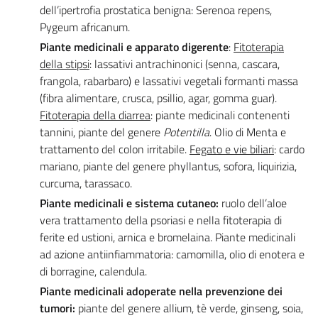
dell’ipertrofia prostatica benigna: Serenoa repens,
Pygeum africanum.
Piante medici
nali e apparato digerente
:
Fitoterapia
della stipsi
: lassativi antrachinonici (senna, cascara,
frangola, rabarbaro) e lassativi vegetali formanti massa
(fibra alimentare, crusca, psillio, agar, gomma guar).
Fitoterapia della diarrea
: piante medicinali contenenti
tannini, piante del genere
Potentilla
. Olio di Menta e
trattamento del colon irritabile.
Fegato e vie biliari
: cardo
mariano, piante del genere phyllantus, sofora, liquirizia,
curcuma, tarassaco.
Piante medicinali e
sistema cutaneo:
ruolo dell’aloe
vera trattamento della psoriasi e nella fitoterapia di
ferite ed ustioni, arnica e bromelaina. Piante medicinali
ad azione antiinfiammatoria: camomilla, olio di enotera e
di borragine, calendula.
Piante medicinali
adoperate nella prevenzione dei
tumori:
piante del genere allium, tè verde, ginseng, soia,