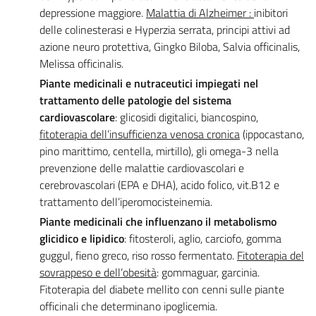
depressione maggiore.
Malattia di Alzheimer :
inibitori
delle colinesterasi e Hyperzia serrata, principi attivi ad
azione neuro protettiva, Gingko Biloba, Salvia officinalis,
Melissa officinalis.
Piante medicinali
e nutraceutici impiegati nel
trattamento delle patologie del sistema
c
ardiovascolare
: glicosidi digitalici, biancospino,
fitoterapia dell’insufficienza venosa cronica
(ippocastano,
pino marittimo, centella, mirtillo), gli omega-3 nella
prevenzione delle malattie cardiovascolari e
cerebrovascolari (EPA e DHA), acido folico, vit.B12 e
trattamento dell’iperomocisteinemia.
Piante medicinali che influenzano il metabolismo
glicidico e lipidico
: fitosteroli, aglio, carciofo, gomma
guggul, fieno greco, riso rosso fermentato.
Fitoterapia del
sovrappeso e dell’obesità
: gommaguar, garcinia.
Fitoterapia del diabete mellito con cenni sulle piante
officinali che determinano ipoglicemia.