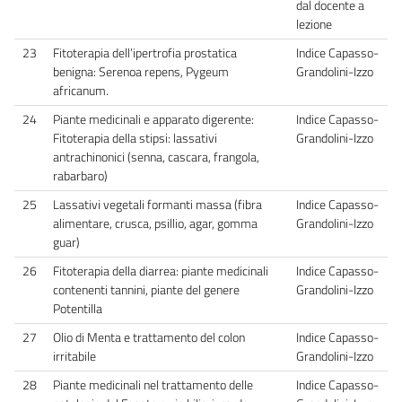
dal docente a
lezione
23
Fitoterapia dell’ipertrofia prostatica
Indice Capasso-
benigna: Serenoa repens, Pygeum
Grandolini-Izzo
africanum.
24
Piante medicinali e apparato digerente:
Indice Capasso-
Fitoterapia della stipsi: lassativi
Grandolini-Izzo
antrachinonici (senna, cascara, frangola,
rabarbaro)
25
Lassativi vegetali formanti massa (fibra
Indice Capasso-
alimentare, crusca, psillio, agar, gomma
Grandolini-Izzo
guar)
26
Fitoterapia della diarrea: piante medicinali
Indice Capasso-
contenenti tannini, piante del genere
Grandolini-Izzo
Potentilla
27
Olio di Menta e trattamento del colon
Indice Capasso-
irritabile
Grandolini-Izzo
28
Piante medicinali nel trattamento delle
Indice Capasso-