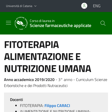
Vai al contenuto principale
Vai al menu di navigazione
ENG
Università di Catania
Corso di laurea in
Scienze farmaceutiche applicate
FITOTERAPIA
ALIMENTAZIONE E
NUTRIZIONE UMANA
Anno accademico 2019/2020
- 3° anno - Curriculum Scienze
Erboristiche e dei Prodotti Nutraceutici
Docenti
FITOTERAPIA:
Filippo CARACI
ALIMENTAZIONE E NUTRIZIONE UMANA: