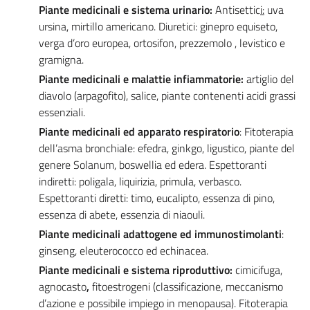
Piante medicinali e sistema urinario:
Antisettic
i:
uva
ursina, mirtillo americano. Diuretici: ginepro equiseto,
verga d’oro europea, ortosifon, prezzemolo , levistico e
gramigna.
Piante medicinali e
malattie infiammatorie:
artiglio del
diavolo (arpagofito), salice, piante contenenti acidi grassi
essenziali.
Piante medicinali ed a
pparato respiratorio
: Fitoterapia
dell’asma bronchiale: efedra, ginkgo, ligustico, piante del
genere Solanum, boswellia ed edera. Espettoranti
indiretti: poligala, liquirizia, primula, verbasco.
Espettoranti diretti: timo, eucalipto, essenza di pino,
essenza di abete, essenzia di niaouli.
Piante medicinali adattogene ed immunostimolanti
:
ginseng, eleuterococco ed echinacea.
Piante medicinali e sistema riproduttivo:
cimicifuga,
agnocasto
,
fitoestrogeni (classificazione, meccanismo
d’azione e possibile impiego in menopausa). Fitoterapia