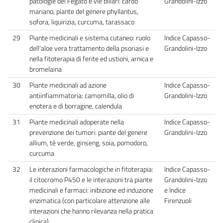
patologie del Fegato e vie biliari: cardo
Grandolini-Izzo
mariano, piante del genere phyllantus,
sofora, liquirizia, curcuma, tarassaco
29
Piante medicinali e sistema cutaneo: ruolo
Indice Capasso-
dell’aloe vera trattamento della psoriasi e
Grandolini-Izzo
nella fitoterapia di ferite ed ustioni, arnica e
bromelaina
30
Piante medicinali ad azione
Indice Capasso-
antiinfiammatoria: camomilla, olio di
Grandolini-Izzo
enotera e di borragine, calendula
31
Piante medicinali adoperate nella
Indice Capasso-
prevenzione dei tumori: piante del genere
Grandolini-Izzo
allium, tè verde, ginseng, soia, pomodoro,
curcuma
32
Le interazioni farmacologiche in fitoterapia:
Indice Capasso-
il citocromo P450 e le interazioni tra piante
Grandolini-Izzo
medicinali e farmaci: inibizione ed induzione
e Indice
enzimatica (con particolare attenzione alle
Firenzuoli
interazioni che hanno rilevanza nella pratica
clinica)