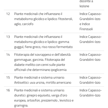
docente a
lezione
12
Piante medicinali che influenzano il
Indice Capasso-
metabolismo glicidico e lipidico: fitosteroli,
Grandolini-Izzo
aglio, carciofo
e Indice
Firenzuoli
13
Piante medicinali che influenzano il
Indice Capasso-
metabolismo glicidico e lipidico: gomma
Grandolini-Izzo
guggul, fieno greco, riso rosso fermentato
14
Fitoterapia del sovrappeso e dell’obesità:
Indice Capasso-
gommaguar, garcinia. Fitoterapia del
Grandolini-Izzo
diabete mellito con cenni sulle piante
officinali che determinano ipoglicemia
15
Piante medicinali e sistema urinario:
Indice Capasso-
Antisettici: uva ursina, mirtillo americano
Grandolini-Izzo
16
Piante medicinali e sistema urinario:
Indice Capasso-
diuretici: ginepro equiseto, verga d’oro
Grandolini-Izzo
europea, ortosifon, prezzemolo , levistico e
gramigna.