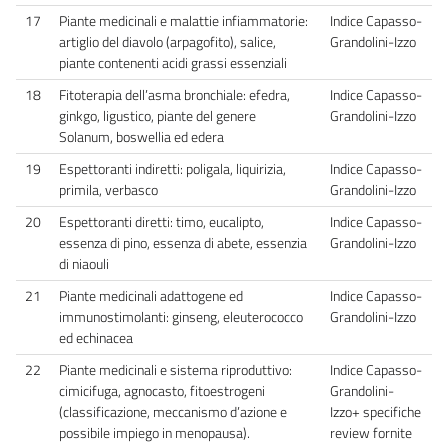
17
Piante medicinali e malattie infiammatorie:
Indice Capasso-
artiglio del diavolo (arpagofito), salice,
Grandolini-Izzo
piante contenenti acidi grassi essenziali
18
Fitoterapia dell’asma bronchiale: efedra,
Indice Capasso-
ginkgo, ligustico, piante del genere
Grandolini-Izzo
Solanum, boswellia ed edera
19
Espettoranti indiretti: poligala, liquirizia,
Indice Capasso-
primila, verbasco
Grandolini-Izzo
20
Espettoranti diretti: timo, eucalipto,
Indice Capasso-
essenza di pino, essenza di abete, essenzia
Grandolini-Izzo
di niaouli
21
Piante medicinali adattogene ed
Indice Capasso-
immunostimolanti: ginseng, eleuterococco
Grandolini-Izzo
ed echinacea
22
Piante medicinali e sistema riproduttivo:
Indice Capasso-
cimicifuga, agnocasto, fitoestrogeni
Grandolini-
(classificazione, meccanismo d’azione e
Izzo+ specifiche
possibile impiego in menopausa).
review fornite