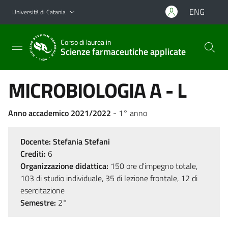
Vai al contenuto principale
Vai al menu di navigazione
ENG
Università di Catania
Corso di laurea in
Scienze farmaceutiche applicate
MICROBIOLOGIA A - L
Anno accademico 2021/2022
- 1° anno
Docente:
Stefania Stefani
Crediti:
6
Organizzazione didattica:
150 ore d'impegno totale,
103 di studio individuale, 35 di lezione frontale, 12 di
esercitazione
Semestre:
2°