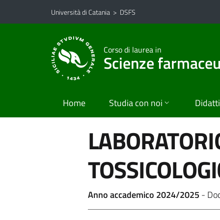
Vai al contenuto principale
Vai al menu di navigazione
Università di Catania
>
DSFS
Corso di laurea in
Scienze farmaceu
Home
Studia con noi
Didatt
LABORATORIO
TOSSICOLOGI
Anno accademico 2024/2025
- Do