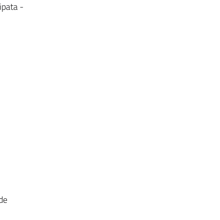
ipata -
de