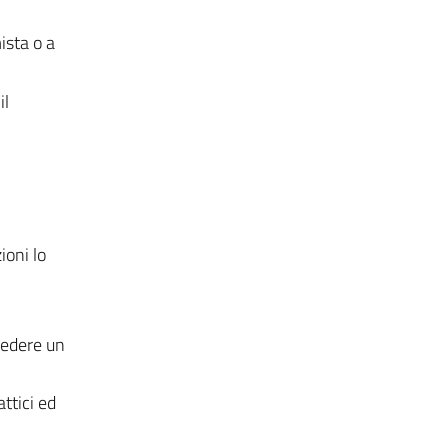
ista o a
il
ioni lo
hiedere un
ttici ed