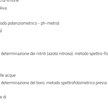
o di limone
oliva
todo potenziometrico - ph-metro)
a)
eterminazione dei nitriti (azoto nitroso). metodo spettro-f
lle acque
determinazione del boro. metodo spettrofotometrico previa
e di