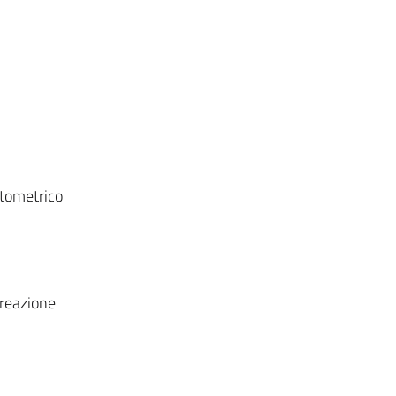
otometrico
 reazione