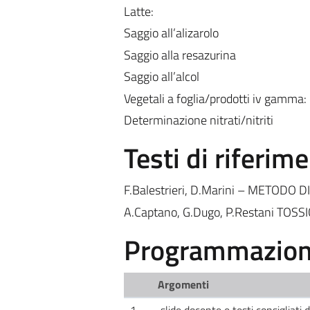
Latte:
Saggio all’alizarolo
Saggio alla resazurina
Saggio all’alcol
Vegetali a foglia/prodotti iv gamma:
Determinazione nitrati/nitriti
Testi di riferim
F.Balestrieri, D.Marini – METODO DI
A.Captano, G.Dugo, P.Restani TOS
Programmazione
Argomenti
1
slide docente e testi consigliati 