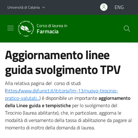
Vai al contenuto principale
Vai al menu di navigazione
ENG
Università di Catania
Corso di laurea in
Farmacia
Aggiornamento linee
guida svolgimento TPV
Alla relativa pagina del corso di studi
(
https://www.dsf.unict.it/it/corsi/lm-13/nuovo-tirocinio-
pratico-valutati...
) è disponibile un importante
aggiornamento
della Linee guida e tempistiche
per lo svolgimento del
Tirocinio (laurea abilitante), che, in particolare, aggiorna le
modalità di versamento della tassa di abilitazione da pagare al
momento di inoltro della domanda di laurea.