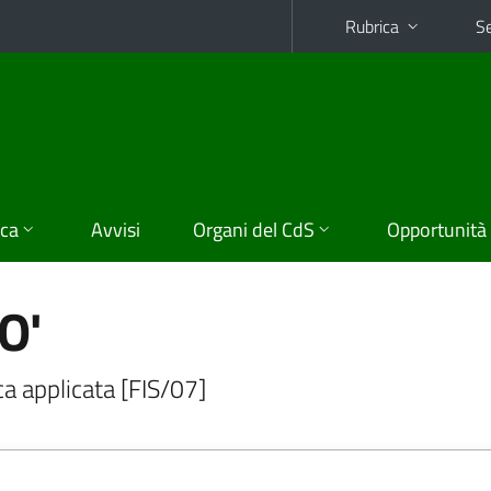
Rubrica
Se
ica
Avvisi
Organi del CdS
Opportunità
O'
ca applicata [FIS/07]