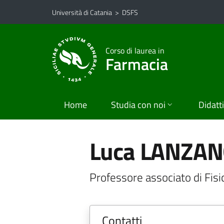
Vai al contenuto principale
Vai al menu di navigazione
Università di Catania
>
DSFS
Corso di laurea in
Farmacia
Home
Studia con noi
Didatt
Luca LANZAN
Professore associato di Fisi
Contatti