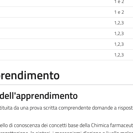
1 e 2
1 e 2
1,2,3
1,2,3
1,2,3
1,2,3
pprendimento
a dell'apprendimento
stituita da una prova scritta comprendente domande a rispost
livello di conoscenza dei concetti base della Chimica farmaceuti