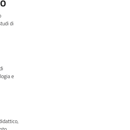
to
o
tudi di
di
logia e
idattico,
nto.