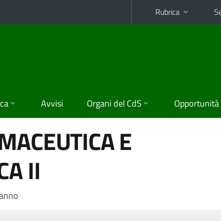
Rubrica
Se
ica
Avvisi
Organi del CdS
Opportunità
MACEUTICA E
A II
 anno