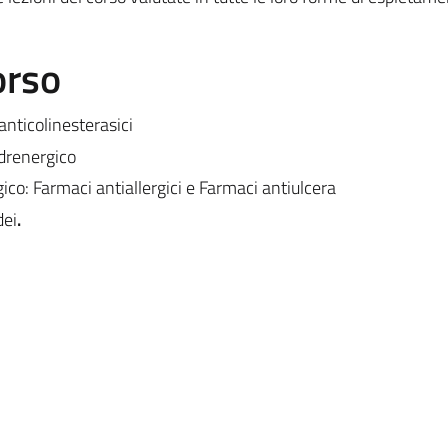
orso
 anticolinesterasici
adrenergico
ico: Farmaci antiallergici e Farmaci antiulcera
dei
.