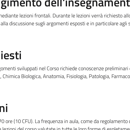
olgimento dell'insegnamen
diante lezioni frontali. Durante le lezioni verrà richiesto all
lla discussione sugli argomenti esposti e in particolare agli s
iesti
omenti sviluppati nel Corso richiede conoscenze preliminari 
 Chimica Biologica, Anatomia, Fisiologia, Patologia, Farmaco
ni
i 70 ore (10 CFU). La frequenza in aula, come da regolamento d
 lezioni del corso valutate in tutte le loro forme di espletame