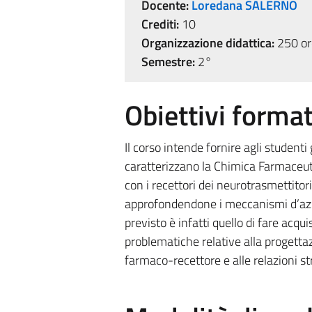
Docente:
Loredana SALERNO
Crediti:
10
Organizzazione didattica:
250 ore
Semestre:
2°
Obiettivi format
Il corso intende fornire agli studenti
caratterizzano la Chimica Farmaceut
con i recettori dei neurotrasmettitori, 
approfondendone i meccanismi d’azio
previsto è infatti quello di fare ac
problematiche relative alla progettaz
farmaco-recettore e alle relazioni st