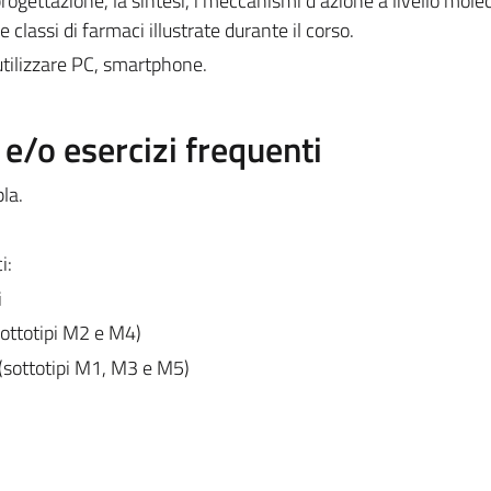
rogettazione, la sintesi, i meccanismi d'azione a livello molec
e classi di farmaci illustrate durante il corso.
utilizzare PC, smartphone.
/o esercizi frequenti
la.
i:
i
(sottotipi M2 e M4)
i (sottotipi M1, M3 e M5)