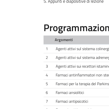
5. Appunti e diapositive di lezione
Programmazione
Argomenti
1
Agenti attivi sul sistema colinerg
2
Agenti attivi sul sistema adrener
3
Agenti attivi sui recettori istamin
4
Farmaci antinfiammatori non ster
5
Farmaci per la terapia del Parkin
6
Farmaci ansiolitici
7
Farmaci antipsicotici