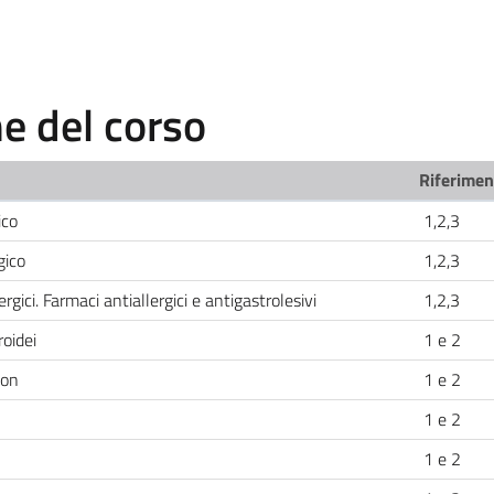
 del corso
Riferiment
ico
1,2,3
gico
1,2,3
ergici. Farmaci antiallergici e antigastrolesivi
1,2,3
oidei
1 e 2
son
1 e 2
1 e 2
1 e 2