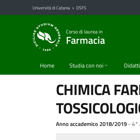
Vai al contenuto principale
Vai al menu di navigazione
Università di Catania
>
DSFS
Corso di laurea in
Farmacia
Home
Studia con noi
Didatt
CHIMICA FAR
TOSSICOLOGIC
Anno accademico 2018/2019
- 4°