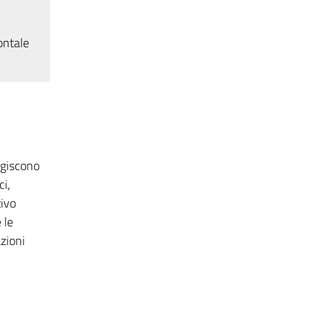
ontale
agiscono
ci,
ivo
 le
zioni