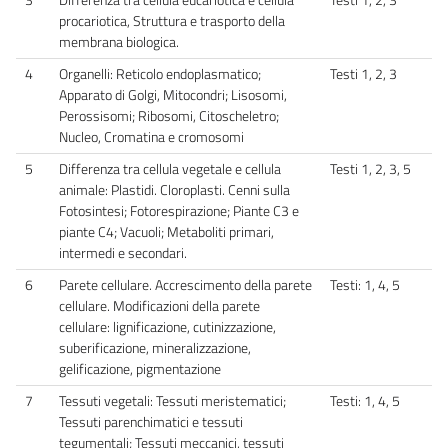
procariotica, Struttura e trasporto della
membrana biologica.
4
Organelli: Reticolo endoplasmatico;
Testi 1, 2, 3
Apparato di Golgi, Mitocondri; Lisosomi,
Perossisomi; Ribosomi, Citoscheletro;
Nucleo, Cromatina e cromosomi
5
Differenza tra cellula vegetale e cellula
Testi 1, 2, 3, 5
animale: Plastidi. Cloroplasti. Cenni sulla
Fotosintesi; Fotorespirazione; Piante C3 e
piante C4; Vacuoli; Metaboliti primari,
intermedi e secondari.
6
Parete cellulare. Accrescimento della parete
Testi: 1, 4, 5
cellulare. Modificazioni della parete
cellulare: lignificazione, cutinizzazione,
suberificazione, mineralizzazione,
gelificazione, pigmentazione
7
Tessuti vegetali: Tessuti meristematici;
Testi: 1, 4, 5
Tessuti parenchimatici e tessuti
tegumentali; Tessuti meccanici, tessuti