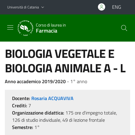
Vai al contenuto principale
Vai al menu di navigazione
ENG
Università di Catania
Corso di laurea in
Farmacia
BIOLOGIA VEGETALE E
BIOLOGIA ANIMALE A - L
Anno accademico 2019/2020
- 1° anno
Docente:
Rosaria ACQUAVIVA
Crediti:
7
Organizzazione didattica:
175 ore d'impegno totale,
126 di studio individuale, 49 di lezione frontale
Semestre:
1°