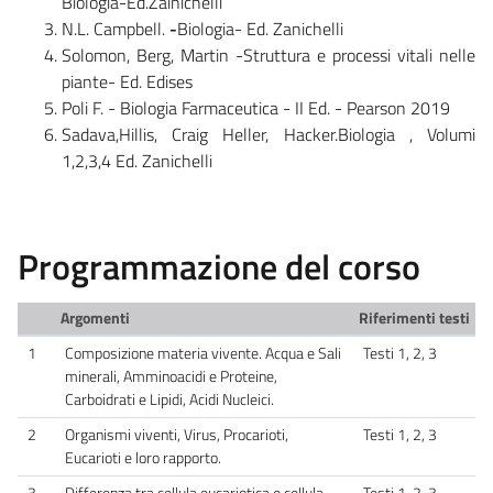
Biologia-Ed.Zainichelli
N.L. Campbell.
-
Biologia- Ed. Zanichelli
Solomon, Berg, Martin -Struttura e processi vitali nelle
piante- Ed. Edises
Poli F. - Biologia Farmaceutica - II Ed. - Pearson 2019
Sadava,Hillis, Craig Heller, Hacker.Biologia , Volumi
1,2,3,4 Ed. Zanichelli
Programmazione del corso
Argomenti
Riferimenti testi
1
Composizione materia vivente. Acqua e Sali
Testi 1, 2, 3
minerali, Amminoacidi e Proteine,
Carboidrati e Lipidi, Acidi Nucleici.
2
Organismi viventi, Virus, Procarioti,
Testi 1, 2, 3
Eucarioti e loro rapporto.
3
Differenza tra cellula eucariotica e cellula
Testi 1, 2, 3