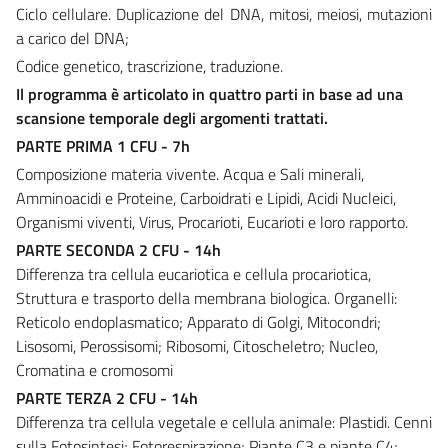
Ciclo cellulare. Duplicazione del DNA, mitosi, meiosi, mutazioni
a carico del DNA;
Codice genetico, trascrizione, traduzione.
Il programma è articolato in quattro parti in base ad una
scansione temporale degli argomenti trattati.
PARTE PRIMA 1 CFU - 7h
Composizione materia vivente. Acqua e Sali minerali,
Amminoacidi e Proteine, Carboidrati e Lipidi, Acidi Nucleici,
Organismi viventi, Virus, Procarioti, Eucarioti e loro rapporto.
PARTE SECONDA 2 CFU - 14h
Differenza tra cellula eucariotica e cellula procariotica,
Struttura e trasporto della membrana biologica. Organelli:
Reticolo endoplasmatico; Apparato di Golgi, Mitocondri;
Lisosomi, Perossisomi; Ribosomi, Citoscheletro; Nucleo,
Cromatina e cromosomi
PARTE TERZA 2 CFU - 14h
Differenza tra cellula vegetale e cellula animale: Plastidi. Cenni
sulla Fotosintesi; Fotorespirazione; Piante C3 e piante C4;