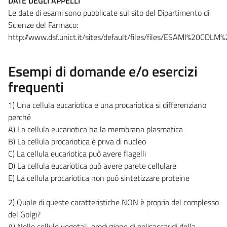
DATE DEGLI APPELLI
Le date di esami sono pubblicate sul sito del Dipartimento di
Scienze del Farmaco:
http://www.dsf.unict.it/sites/default/files/files/ESAMI%20CDL
Esempi di domande e/o esercizi
frequenti
1) Una cellula eucariotica e una procariotica si differenziano
perché
A) La cellula eucariotica ha la membrana plasmatica
B) La cellula procariotica è priva di nucleo
C) La cellula eucariotica può avere flagelli
D) La cellula eucariotica può avere parete cellulare
E) La cellula procariotica non può sintetizzare proteine
2) Quale di queste caratteristiche NON è propria del complesso
del Golgi?
A) Nelle cellule vegetali, produzione di polisaccaridi della