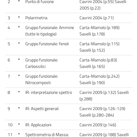
2
*
Punto di fusione
Cavrini 2004 (p.55) Savelli
2005 (p.22)
3
*
Polarimetria
Cavrini 2004 (p.71)
4
*
Gruppo funzionale: Ammine
Carta-Mamolo (p.189)
(tutte le tipologie)
Savelli (p.178)
5
*
Gruppo funzionale: fenoli
Carta-Mamolo (p.115)
Savelli (p.152)
6
*
Gruppo funzionale:
Carta-Mamolo (p.83)
Carbossilici
Savelli (p.165)
7
*
Gruppo funzionale:
Carta-Mamolo (p.242)
Nitrocomposti
Savelli (p.190)
8
*
IR: interpretazione spettro
Cavrini 2009 (p.132) Savelli
(p.288)
9
*
IR: Aspetti generali
Cavrini 2009 (p.126-129)
Savelli (p.280-284)
10
*
IR: Applicazioni
Cavrini 2009 (p.146)
11
*
Spettrometria di Massa:
Cavrini 2009 (p.188) Savelli