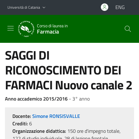
Vai al contenuto principale
Vai al menu di navigazione
ENG
Università di Catania
Corso di laurea in
Farmacia
SAGGI DI
RICONOSCIMENTO DEI
FARMACI Nuovo canale 2
Anno accademico 2015/2016
- 3° anno
Docente:
Simone RONSISVALLE
Crediti:
6
Organizzazione didattica:
150 ore d'impegno totale,
122 di studio individuale, 28 di lezione frontale