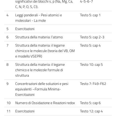
significativi dei blocchi s, p (Na, Mg, Ca,
4-5-6-7
C, N, P, O, S, Cl).
4
Leggi ponderali - Pesi atomici e
Testo 5: cap 1
molecolari - La mole
5
Esercitazioni
6
Struttura della materia: l’atomo
Testo 5: cap 2-3
7
Struttura della materia: il legame
Testo 5: cap 4
chimico e le molecule (teoria del VB, OM
e modello VSEPR)
8
Struttura della materia: il legame
Testo 10: cap 5
chimico e le molecole formule di
struttura
9
Concentrazioni delle soluzioni e pesi
Testo 7: F49-F62
equivalenti –Formula Minima-
Esercitazioni
10
Numero di Ossidazione e Reazioni redox
Testo 5: cap 6
11
Esercitazioni
Testo 12: cap 4