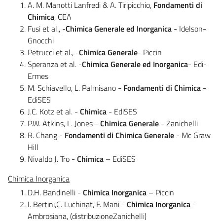
A. M. Manotti Lanfredi & A. Tiripicchio,
Fondamenti di
Chimica
, CEA
Fusi et al., -
Chimica Generale ed Inorganica
- Idelson-
Gnocchi
Petrucci et al., -
Chimica Generale
- Piccin
Speranza et al. -
Chimica Generale ed Inorganica
- Edi-
Ermes
M. Schiavello, L. Palmisano -
Fondamenti di Chimica
-
EdiSES
J.C. Kotz et al. -
Chimica
- EdiSES
P.W. Atkins, L. Jones -
Chimica Generale
- Zanichelli
R. Chang -
Fondamenti di Chimica Generale
- Mc Graw
Hill
Nivaldo J. Tro -
Chimica
– EdiSES
Chimica Inorganica
D.H. Bandinelli -
Chimica Inorganica
– Piccin
I. Bertini,C. Luchinat, F. Mani -
Chimica Inorganica
-
Ambrosiana, (distribuzioneZanichelli)