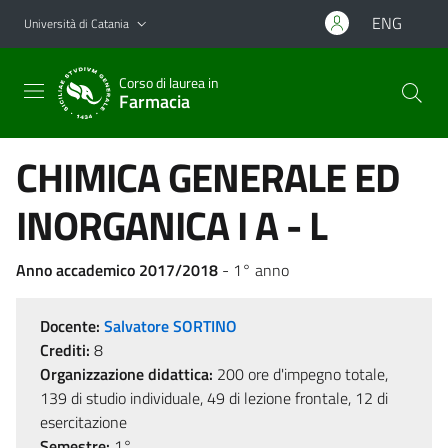
Vai al contenuto principale
Vai al menu di navigazione
ENG
Università di Catania
Corso di laurea in
Farmacia
CHIMICA GENERALE ED
INORGANICA I A - L
Anno accademico 2017/2018
- 1° anno
Docente:
Salvatore SORTINO
Crediti:
8
Organizzazione didattica:
200 ore d'impegno totale,
139 di studio individuale, 49 di lezione frontale, 12 di
esercitazione
Semestre:
1°