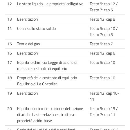
12
Lo stato liquido: Le proprieta’ colligative
Testo 5: cap 12 /
Testo 7: cap 5
13
Esercitazioni
Testo 12; cap 8
14
Cenni sullo stato solido
Testo 5: cap 10 /
Testo 7: cap 5
15
Teoria dei gas
Testo 5: cap 7
16
Esercitazioni
Testo 12: cap 6
17
Equilibrio chimico: Legge di azione di
Testo 5: cap 10
massa e costante di equilibrio
18
Proprietà della costante di equilibrio -
Testo 5: cap 10
Equilibrio di Le Chatelier
19
Esercitazioni
Testo 12: cap 10-
11
20
Equilibrio ionico in soluzione: definizione
Testo 5: cap 15 /
di acidi e basi - relazione struttura-
Testo 7: cap 11
proprietà acido-base
21
Scala del pH: pH di acidi e basi forti
Testo 5: cap 16 /