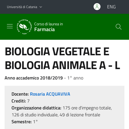
Vai al contenuto principale
Vai al menu di navigazione
ENG
Università di Catania
Corso di laurea in
Farmacia
BIOLOGIA VEGETALE E
BIOLOGIA ANIMALE A - L
Anno accademico 2018/2019
- 1° anno
Docente:
Rosaria ACQUAVIVA
Crediti:
7
Organizzazione didattica:
175 ore d'impegno totale,
126 di studio individuale, 49 di lezione frontale
Semestre:
1°