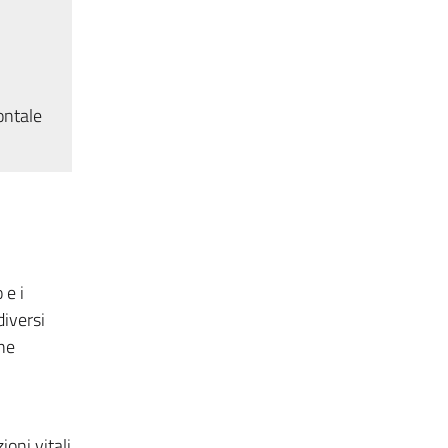
ontale
 e i
diversi
ene
ioni vitali