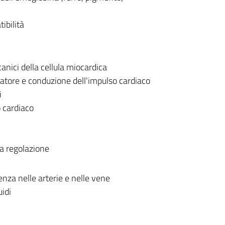
ibilità
anici della cellula miocardica
iatore e conduzione dell'impulso cardiaco
i
o cardiaco
ua regolazione
enza nelle arterie e nelle vene
uidi