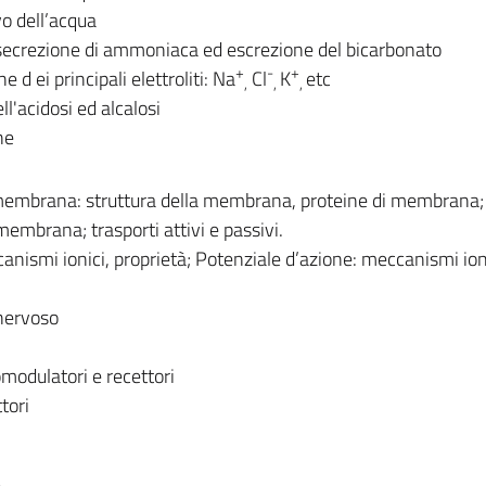
o dell’acqua
, secrezione di ammoniaca ed escrezione del bicarbonato
+
-
+
 d ei principali elettroliti: Na
Cl
K
etc
,
,
,
'acidosi ed alcalosi
ne
i membrana: struttura della membrana, proteine di membrana;
embrana; trasporti attivi e passivi.
anismi ionici, proprietà; Potenziale d’azione: meccanismi ioni
nervoso
modulatori e recettori
ttori