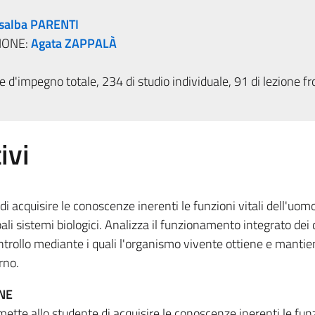
salba PARENTI
IONE:
Agata ZAPPALÀ
 d'impegno totale, 234 di studio individuale, 91 di lezione fr
ivi
di acquisire le conoscenze inerenti le funzioni vitali dell'uomo
ali sistemi biologici. Analizza il funzionamento integrato dei 
ontrollo mediante i quali l'organismo vivente ottiene e manti
rno.
NE
mette allo studente di acquisire le conoscenze inerenti le funz