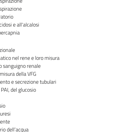
espirazione
espirazione
ratorio
idosi e all'alcalosi
ipercapnia
zionale
tico nel rene e loro misura
so sanguigno renale
 misura della VFG
ento e secrezione tubulari
 PAI, del glucosio
sio
uresi
rente
io dell’acqua