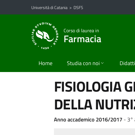
Vai al contenuto principale
Vai al menu di navigazione
Università di Catania
>
DSFS
Corso di laurea in
Farmacia
Home
Studia con noi
Didatt
FISIOLOGIA G
DELLA NUTRI
Anno accademico 2016/2017
- 3°