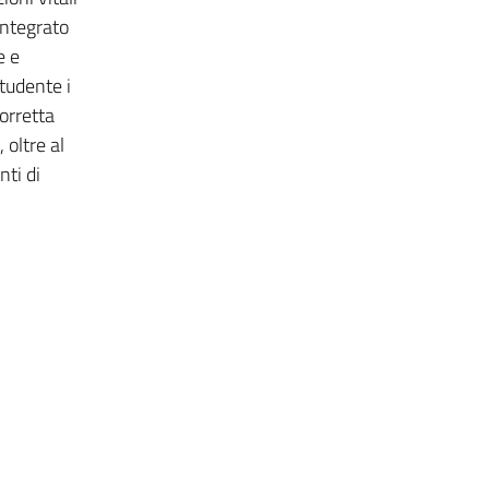
integrato
e e
tudente i
corretta
 oltre al
nti di