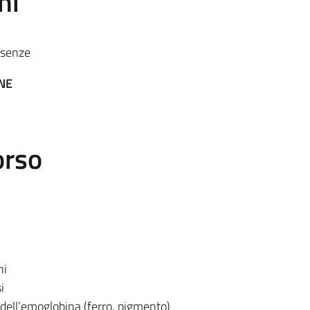
ni
ssenze
NE
orso
hi
i
dell’emoglobina (ferro, pigmento)