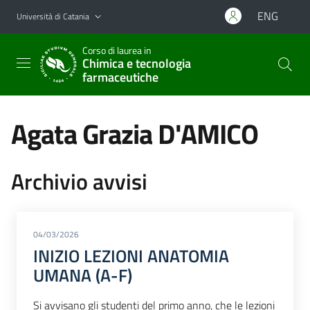
Vai al contenuto principale
Vai al menu di navigazione
ENG
Università di Catania
Corso di laurea in
Chimica e tecnologia
farmaceutiche
Agata Grazia D'AMICO
Archivio avvisi
04/03/2026
INIZIO LEZIONI ANATOMIA
UMANA (A-F)
Si avvisano gli studenti del primo anno, che le lezioni