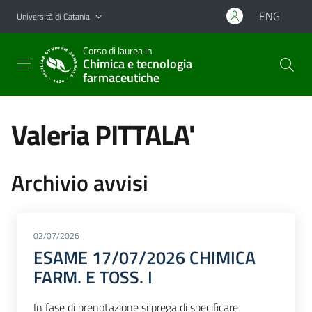
Vai al contenuto principale
Vai al menu di navigazione
ENG
Università di Catania
Corso di laurea in
Chimica e tecnologia
farmaceutiche
Valeria PITTALA'
Archivio avvisi
02/07/2026
ESAME 17/07/2026 CHIMICA
FARM. E TOSS. I
In fase di prenotazione si prega di specificare