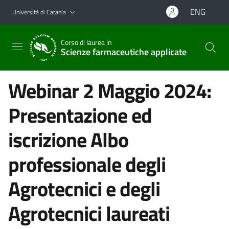
Vai al contenuto principale
Vai al menu di navigazione
ENG
Università di Catania
Corso di laurea in
Scienze farmaceutiche applicate
Webinar 2 Maggio 2024:
Presentazione ed
iscrizione Albo
professionale degli
Agrotecnici e degli
Agrotecnici laureati