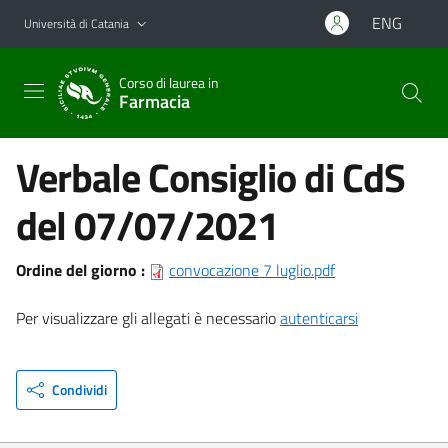
Vai al contenuto principale
Vai al menu di navigazione
ENG
Università di Catania
Corso di laurea in
Farmacia
Verbale Consiglio di CdS
del 07/07/2021
Ordine del giorno :
convocazione 7 luglio.pdf
Per visualizzare gli allegati è necessario
autenticarsi
Condividi