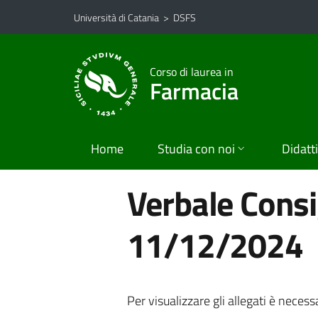
Vai al contenuto principale
Vai al menu di navigazione
Università di Catania
>
DSFS
Corso di laurea in
Farmacia
Home
Studia con noi
Didatt
Verbale Consig
11/12/2024
Per visualizzare gli allegati è necess