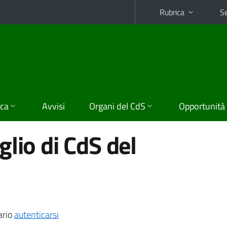
Rubrica
Se
ica
Avvisi
Organi del CdS
Opportunità
lio di CdS del
ario
autenticarsi