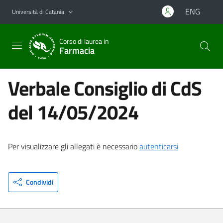
Vai al contenuto principale
Vai al menu di navigazione
ENG
Università di Catania
Corso di laurea in
Farmacia
Verbale Consiglio di CdS
del 14/05/2024
Per visualizzare gli allegati è necessario
autenticarsi
Condividi