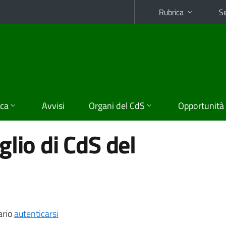
Rubrica
Se
ica
Avvisi
Organi del CdS
Opportunità
lio di CdS del
ario
autenticarsi