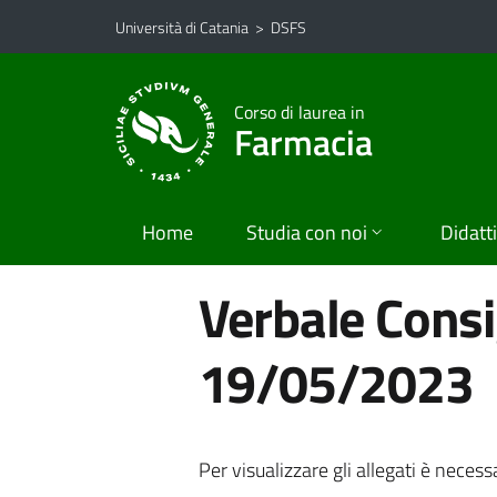
Vai al contenuto principale
Vai al menu di navigazione
Università di Catania
>
DSFS
Corso di laurea in
Farmacia
Home
Studia con noi
Didatt
Verbale Consig
19/05/2023
Per visualizzare gli allegati è necess