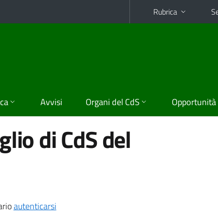
Rubrica
Se
ica
Avvisi
Organi del CdS
Opportunità
lio di CdS del
ario
autenticarsi