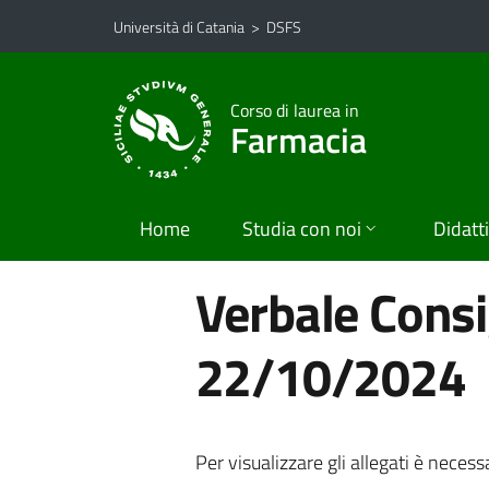
Vai al contenuto principale
Vai al menu di navigazione
Università di Catania
>
DSFS
Corso di laurea in
Farmacia
Home
Studia con noi
Didatt
Verbale Consig
22/10/2024
Per visualizzare gli allegati è necess