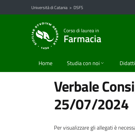
Vai al contenuto principale
Vai al menu di navigazione
Università di Catania
>
DSFS
Corso di laurea in
Farmacia
Home
Studia con noi
Didatt
Verbale Consig
25/07/2024
Per visualizzare gli allegati è necess