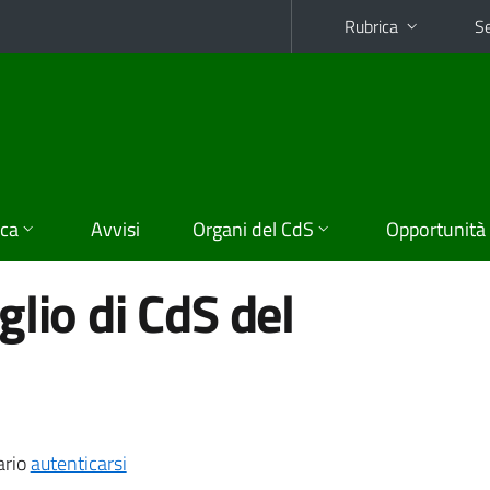
Rubrica
Se
ica
Avvisi
Organi del CdS
Opportunità
lio di CdS del
ario
autenticarsi