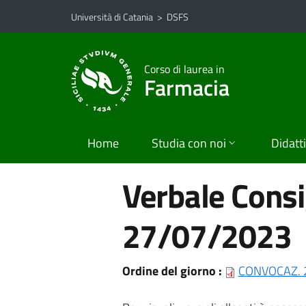
Vai al contenuto principale
Vai al menu di navigazione
Università di Catania
>
DSFS
Corso di laurea in
Farmacia
Home
Studia con noi
Didatt
Verbale Consig
27/07/2023
Ordine del giorno :
CONVOCAZ. 2