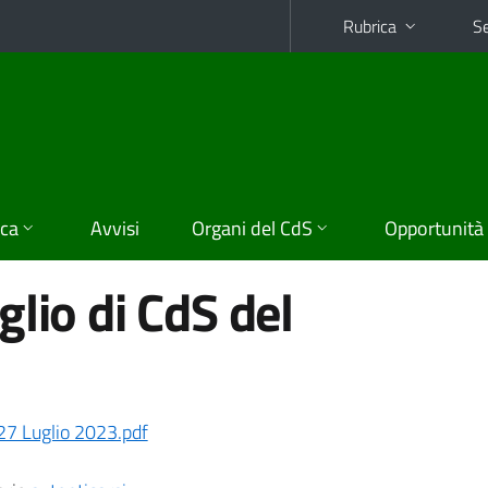
Rubrica
Se
ica
Avvisi
Organi del CdS
Opportunità
lio di CdS del
7 Luglio 2023.pdf