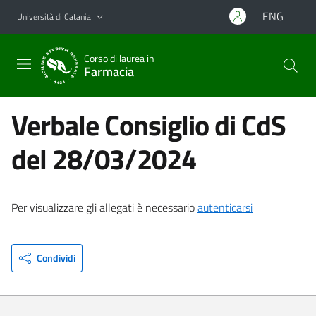
Vai al contenuto principale
Vai al menu di navigazione
ENG
Università di Catania
Corso di laurea in
Farmacia
Verbale Consiglio di CdS
del 28/03/2024
Per visualizzare gli allegati è necessario
autenticarsi
Condividi