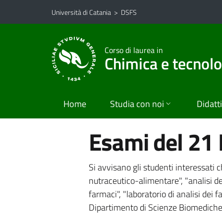
Vai al contenuto principale
Vai al menu di navigazione
Università di Catania
>
DSFS
Corso di laurea in
Chimica e tecnol
Home
Studia con noi
Didatt
Esami del 21
Si avvisano gli studenti interessati
nutraceutico-alimentare", "analisi dei
farmaci", "laboratorio di analisi dei 
Dipartimento di Scienze Biomediche 