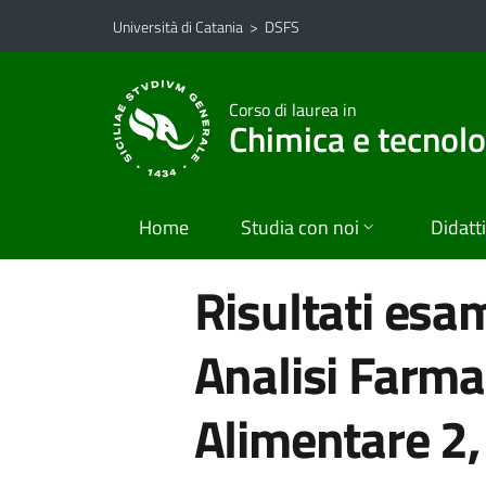
Vai al contenuto principale
Vai al menu di navigazione
Università di Catania
>
DSFS
Corso di laurea in
Chimica e tecnol
Home
Studia con noi
Didatt
Risultati esa
Analisi Farma
Alimentare 2,