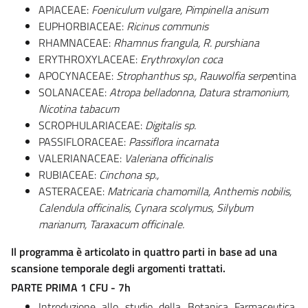
APIACEAE:
Foeniculum vulgare, Pimpinella anisum
EUPHORBIACEAE:
Ricinus communis
RHAMNACEAE:
Rhamnus frangula, R. purshiana
ERYTHROXYLACEAE:
Erythroxylon coca
APOCYNACEAE:
Strophanthus sp., Rauwolfia serpe
ntina
SOLANACEAE:
Atropa belladonna, Datura stramonium,
Nicotina tabacum
SCROPHULARIACEAE:
Digitalis sp.
PASSIFLORACEAE:
Passiflora incarnata
VALERIANACEAE:
Valeriana officinalis
RUBIACEAE:
Cinchona sp.,
ASTERACEAE:
Matricaria chamomilla, Anthemis nobilis,
Calendula officinalis, Cynara scolymus, Silybum
marianum, Taraxacum officinale.
Il programma è articolato in quattro parti in base ad una
scansione temporale degli argomenti trattati.
PARTE PRIMA 1 CFU - 7h
Introduzione allo studio della Botanica Farmaceutica.