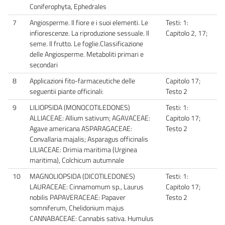
Coniferophyta, Ephedrales
7
Angiosperme. Il fiore e i suoi elementi. Le
Testi: 1:
infiorescenze. La riproduzione sessuale. Il
Capitolo 2, 17;
seme. Il frutto. Le foglie.Classificazione
delle Angiosperme. Metaboliti primari e
secondari
8
Applicazioni fito-farmaceutiche delle
Capitolo 17;
seguentii piante officinali:
Testo 2
9
LILIOPSIDA (MONOCOTILEDONES)
Testi: 1:
ALLIACEAE: Allium sativum; AGAVACEAE:
Capitolo 17;
Agave americana ASPARAGACEAE:
Testo 2
Convallaria majalis; Asparagus officinalis
LILIACEAE: Drimia maritima (Urginea
maritima), Colchicum autumnale
10
MAGNOLIOPSIDA (DICOTILEDONES)
Testi: 1:
LAURACEAE: Cinnamomum sp., Laurus
Capitolo 17;
nobilis PAPAVERACEAE: Papaver
Testo 2
somniferum, Chelidonium majus
CANNABACEAE: Cannabis sativa. Humulus