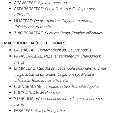
AGAVACEAE:
Agave americana
ASPARAGACEAE:
Convallaria majalis; Asparagus
officinalis
LILIACEAE:
Drimia maritima (Urginea maritima),
Colchicum autumnale
ZINGIBERACEAE:
Curcuma longa, Zingiber officinalis
MAGNOLIOPSIDA (DICOTILEDONES)
LAURACEAE:
Cinnamomum sp., Laurus nobilis
PAPAVERACEAE:
Papaver somniferum, Chelidonium
majus
LAMIACEAE:
Mentha sp., Lavandula officinalis, Thymus
vulgaris, Salvia officinalis, Origanum sp., Melissa
officinalis, Rosmarinus officinalis
CANNABACEAE:
Cannabis sativa. Humulus lupulus
POLYGONACEAE:
Reum sp
.
STERCULIACEAE:
Cola acuminata, C. vera, Teobroma
cacao
FABACEAE:
Glycyrrhiza glabra