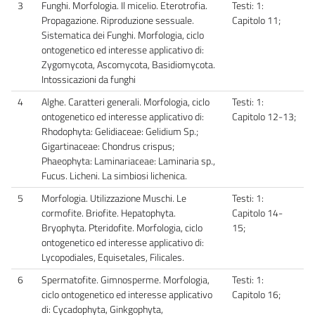
3
Funghi. Morfologia. Il micelio. Eterotrofia.
Testi: 1:
Propagazione. Riproduzione sessuale.
Capitolo 11;
Sistematica dei Funghi. Morfologia, ciclo
ontogenetico ed interesse applicativo di:
Zygomycota, Ascomycota, Basidiomycota.
Intossicazioni da funghi
4
Alghe. Caratteri generali. Morfologia, ciclo
Testi: 1:
ontogenetico ed interesse applicativo di:
Capitolo 12-13;
Rhodophyta: Gelidiaceae: Gelidium Sp.;
Gigartinaceae: Chondrus crispus;
Phaeophyta: Laminariaceae: Laminaria sp.,
Fucus. Licheni. La simbiosi lichenica.
5
Morfologia. Utilizzazione Muschi. Le
Testi: 1:
cormofite. Briofite. Hepatophyta.
Capitolo 14-
Bryophyta. Pteridofite. Morfologia, ciclo
15;
ontogenetico ed interesse applicativo di:
Lycopodiales, Equisetales, Filicales.
6
Spermatofite. Gimnosperme. Morfologia,
Testi: 1:
ciclo ontogenetico ed interesse applicativo
Capitolo 16;
di: Cycadophyta, Ginkgophyta,