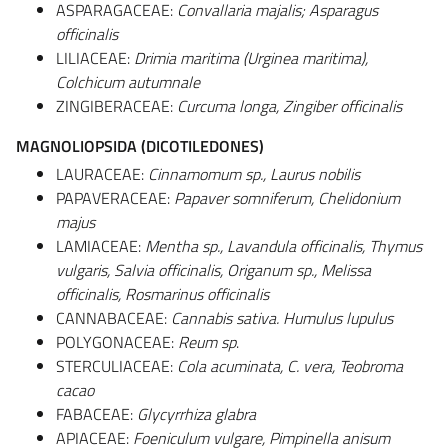
ASPARAGACEAE:
Convallaria majalis; Asparagus
officinalis
LILIACEAE:
Drimia maritima (Urginea maritima),
Colchicum autumnale
ZINGIBERACEAE:
Curcuma longa, Zingiber officinalis
MAGNOLIOPSIDA (DICOTILEDONES)
LAURACEAE:
Cinnamomum sp., Laurus nobilis
PAPAVERACEAE:
Papaver somniferum, Chelidonium
majus
LAMIACEAE:
Mentha sp., Lavandula officinalis, Thymus
vulgaris, Salvia officinalis, Origanum sp., Melissa
officinalis, Rosmarinus officinalis
CANNABACEAE:
Cannabis sativa. Humulus lupulus
POLYGONACEAE:
Reum sp
.
STERCULIACEAE:
Cola acuminata, C. vera, Teobroma
cacao
FABACEAE:
Glycyrrhiza glabra
APIACEAE:
Foeniculum vulgare, Pimpinella anisum