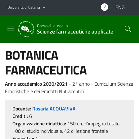
Vai al contenuto principale
Vai al menu di navigazione
ENG
Università di Catania
Corso di laurea in
Scienze farmaceutiche applicate
BOTANICA
FARMACEUTICA
Anno accademico 2020/2021
- 2° anno - Curriculum Scienze
Erboristiche e dei Prodotti Nutraceutici
Docente:
Rosaria ACQUAVIVA
Crediti:
6
Organizzazione didattica:
150 ore d'impegno totale,
108 di studio individuale, 42 di lezione frontale
Semestre:
1°