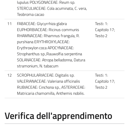
lupulus POLYGONACEAE: Reum sp.
STERCULIACEAE: Cola acuminata, C. vera,
Teobroma cacao
11
FABACEAE: Glycyrrhiza glabra
Testi: 1:
EUPHORBIACEAE: Ricinus communis
Capitolo 17;
RHAMNACEAE: Rhamnus frangula, R.
Testo 2
purshiana ERYTHROXYLACEAE:
Erythroxylon coca APOCYNACEAE:
Strophanthus sp.,Rauwolfia serpentina
SOLANACEAE: Atropa belladonna, Datura
stramonium, N. tabacum
12
SCROPHULARIACEAE: Digitalis sp.
Testi: 1:
VALERIANACEAE: Valeriana officinalis
Capitolo 17;
RUBIACEAE: Cinchona sp., ASTERACEAE:
Testo 2
Matricaria chamomilla, Anthemis nobilis.
Verifica dell'apprendimento