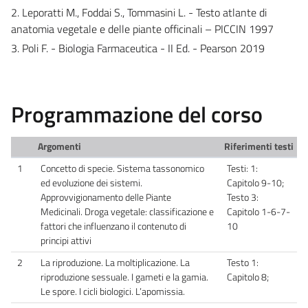
2. Leporatti M., Foddai S., Tommasini L. - Testo atlante di
anatomia vegetale e delle piante officinali – PICCIN 1997
3. Poli F. - Biologia Farmaceutica - II Ed. - Pearson 2019
Programmazione del corso
Argomenti
Riferimenti testi
1
Concetto di specie. Sistema tassonomico
Testi: 1:
ed evoluzione dei sistemi.
Capitolo 9-10;
Approvvigionamento delle Piante
Testo 3:
Medicinali. Droga vegetale: classificazione e
Capitolo 1-6-7-
fattori che influenzano il contenuto di
10
principi attivi
2
La riproduzione. La moltiplicazione. La
Testo 1:
riproduzione sessuale. I gameti e la gamia.
Capitolo 8;
Le spore. I cicli biologici. L’apomissia.