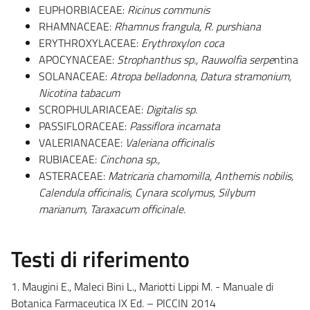
EUPHORBIACEAE:
Ricinus communis
RHAMNACEAE:
Rhamnus frangula, R. purshiana
ERYTHROXYLACEAE:
Erythroxylon coca
APOCYNACEAE:
Strophanthus sp., Rauwolfia serpe
ntina
SOLANACEAE:
Atropa belladonna, Datura stramonium,
Nicotina tabacum
SCROPHULARIACEAE:
Digitalis sp.
PASSIFLORACEAE:
Passiflora incarnata
VALERIANACEAE:
Valeriana officinalis
RUBIACEAE:
Cinchona sp.,
ASTERACEAE:
Matricaria chamomilla, Anthemis nobilis,
Calendula officinalis, Cynara scolymus, Silybum
marianum, Taraxacum officinale.
Testi di riferimento
1. Maugini E., Maleci Bini L., Mariotti Lippi M. - Manuale di
Botanica Farmaceutica IX Ed. – PICCIN 2014