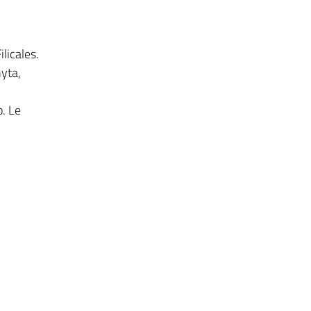
licales.
yta,
o. Le