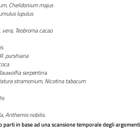
um, Chelidonium majus
umulus lupulus
. vera, Teobroma cacao
is
R. purshiana
coca
Rauwolfia serpe
ntina
Datura stramonium, Nicotina tabacum
is
a, Anthemis nobilis.
o parti in base ad una scansione temporale degli argomenti 