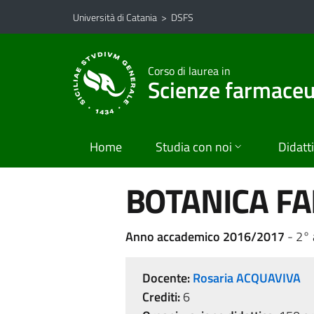
Vai al contenuto principale
Vai al menu di navigazione
Università di Catania
>
DSFS
Corso di laurea in
Scienze farmaceu
Home
Studia con noi
Didatt
BOTANICA F
Anno accademico 2016/2017
- 2° 
Docente:
Rosaria ACQUAVIVA
Crediti:
6