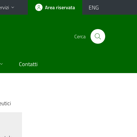
ENG
rvizi
Area riservata
Cerca
Contatti
utici