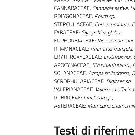
CANNABACEAE:
Cannabis sativa. H
POLYGONACEAE:
Reum sp
.
STERCULIACEAE:
Cola acuminata, C
FABACEAE:
Glycyrrhiza glabra
EUPHORBIACEAE:
Ricinus commun
RHAMNACEAE:
Rhamnus frangula, 
ERYTHROXYLACEAE:
Erythroxylon 
APOCYNACEAE:
Strophanthus sp., 
SOLANACEAE:
Atropa belladonna, 
SCROPHULARIACEAE:
Digitalis sp.
VALERIANACEAE:
Valeriana officinal
RUBIACEAE:
Cinchona sp.,
ASTERACEAE:
Matricaria chamomill
Testi di riferim