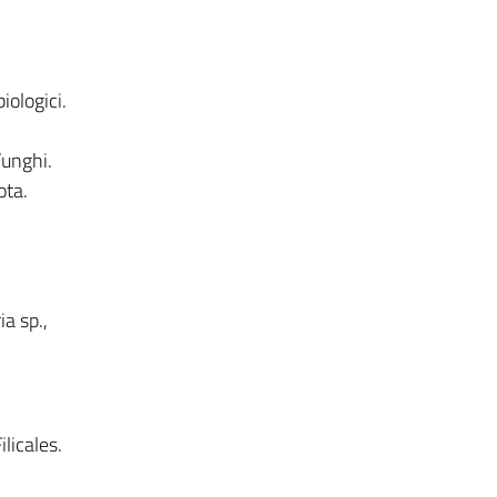
iologici.
Funghi.
ota.
a sp.,
licales.