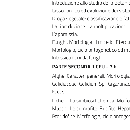
Introduzione allo studio della Botan
tassonomico ed evoluzione dei siste
Droga vegetale: classificazione e fatt
La riproduzione. La moltiplicazione. L
L’apomissia.
Funghi. Morfologia. Il micelio. Etero
Morfologia, ciclo ontogenetico ed i
Intossicazioni da funghi
PARTE SECONDA 1 CFU - 7 h
Alghe. Caratteri generali. Morfologia
Gelidiaceae: Gelidium Sp.; Gigartin
Fucus
Licheni. La simbiosi lichenica. Morfo
Muschi. Le cormofite. Briofite. Hep
Pteridofite. Morfologia, ciclo ontogen