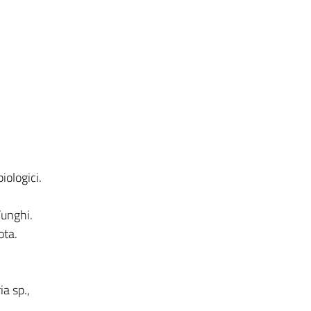
iologici.
Funghi.
ota.
a sp.,