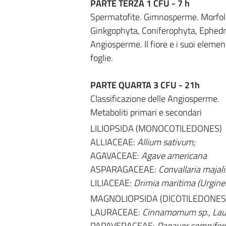
PARTE TERZA 1 CFU - 7 h
Spermatofite. Gimnosperme. Morfolog
Ginkgophyta, Coniferophyta, Ephedr
Angiosperme. Il fiore e i suoi element
foglie.
PARTE QUARTA 3 CFU - 21h
Classificazione delle Angiosperme.
Metaboliti primari e secondari
LILIOPSIDA (MONOCOTILEDONES)
ALLIACEAE:
Allium sativum;
AGAVACEAE:
Agave americana
ASPARAGACEAE:
Convallaria majali
LILIACEAE:
Drimia maritima (Urgine
MAGNOLIOPSIDA (DICOTILEDONES
LAURACEAE:
Cinnamomum sp., Laur
PAPAVERACEAE:
Papaver somnifer