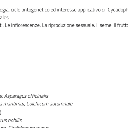
ia, ciclo ontogenetico ed interesse applicativo di: Cycadoph
ales
i. Le infiorescenze. La riproduzione sessuale. Il seme. Il frutt
s; Asparagus officinalis
a maritima), Colchicum autumnale
)
us nobilis
um, Chelidonium majus