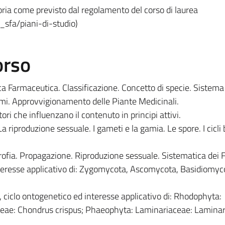
toria come previsto dal regolamento del corso di laurea
9_sfa/piani-di-studio)
orso
ica Farmaceutica. Classificazione. Concetto di specie. Sistema
mi. Approvvigionamento delle Piante Medicinali.
ori che influenzano il contenuto in principi attivi.
a riproduzione sessuale. I gameti e la gamia. Le spore. I cicli b
trofia. Propagazione. Riproduzione sessuale. Sistematica dei 
nteresse applicativo di: Zygomycota, Ascomycota, Basidiomyc
, ciclo ontogenetico ed interesse applicativo di: Rhodophyta:
aceae: Chondrus crispus; Phaeophyta: Laminariaceae: Laminari