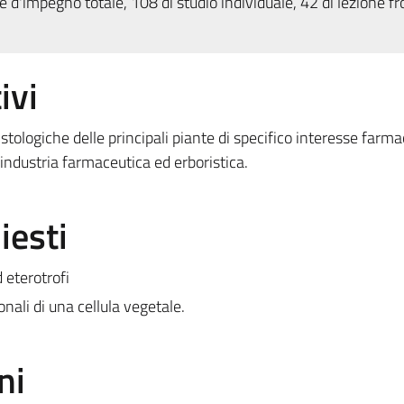
 d'impegno totale, 108 di studio individuale, 42 di lezione fr
ivi
stologiche delle principali piante di specifico interesse farm
’industria farmaceutica ed erboristica.
iesti
 eterotrofi
nali di una cellula vegetale.
ni