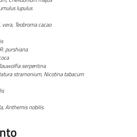
umulus lupulus
. vera, Teobroma cacao
is
R. purshiana
coca
Rauwolfia serpe
ntina
Datura stramonium, Nicotina tabacum
is
a, Anthemis nobilis.
ento