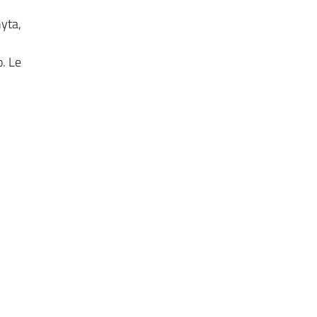
yta,
o. Le