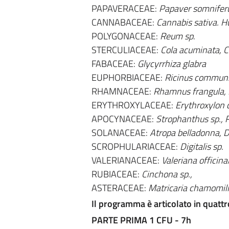
PAPAVERACEAE:
Papaver somnifer
CANNABACEAE:
Cannabis sativa. H
POLYGONACEAE:
Reum sp
.
STERCULIACEAE:
Cola acuminata, C
FABACEAE:
Glycyrrhiza glabra
EUPHORBIACEAE:
Ricinus commun
RHAMNACEAE:
Rhamnus frangula, 
ERYTHROXYLACEAE:
Erythroxylon 
APOCYNACEAE:
Strophanthus sp., 
SOLANACEAE:
Atropa belladonna, 
SCROPHULARIACEAE:
Digitalis sp.
VALERIANACEAE:
Valeriana officinal
RUBIACEAE:
Cinchona sp.,
ASTERACEAE:
Matricaria chamomill
Il programma è articolato in quattr
PARTE PRIMA 1 CFU - 7h