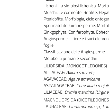
Licheni. La simbiosi lichenica. Morfo
Muschi. Le cormofite. Briofite. Hep
Pteridofite. Morfologia, ciclo ontogen
Spermatofite. Gimnosperme. Morfolog
Ginkgophyta, Coniferophyta, Ephedr
Angiosperme. Il fiore e i suoi element
foglie.
Classificazione delle Angiosperme.
Metaboliti primari e secondari
LILIOPSIDA (MONOCOTILEDONES)
ALLIACEAE:
Allium sativum;
AGAVACEAE:
Agave americana
ASPARAGACEAE:
Convallaria majali
LILIACEAE:
Drimia maritima (Urgine
MAGNOLIOPSIDA (DICOTILEDONES
LAURACEAE:
Cinnamomum sp., Laur