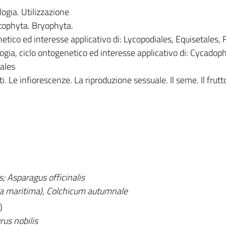
logia. Utilizzazione
atophyta. Bryophyta.
etico ed interesse applicativo di: Lycopodiales, Equisetales, Fi
ia, ciclo ontogenetico ed interesse applicativo di: Cycadoph
ales
i. Le infiorescenze. La riproduzione sessuale. Il seme. Il frutt
s; Asparagus officinalis
a maritima), Colchicum autumnale
)
us nobilis