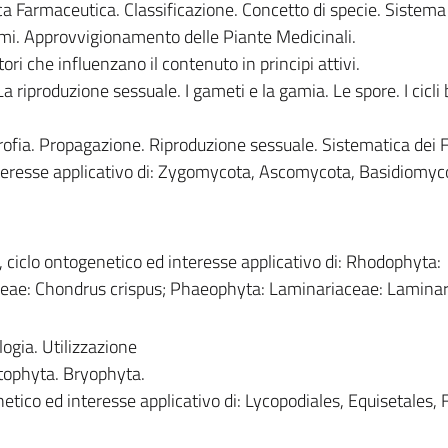
ica Farmaceutica. Classificazione. Concetto di specie. Sistema
mi. Approvvigionamento delle Piante Medicinali.
ori che influenzano il contenuto in principi attivi.
a riproduzione sessuale. I gameti e la gamia. Le spore. I cicli b
trofia. Propagazione. Riproduzione sessuale. Sistematica dei 
nteresse applicativo di: Zygomycota, Ascomycota, Basidiomyc
, ciclo ontogenetico ed interesse applicativo di: Rhodophyta:
aceae: Chondrus crispus; Phaeophyta: Laminariaceae: Laminari
logia. Utilizzazione
atophyta. Bryophyta.
etico ed interesse applicativo di: Lycopodiales, Equisetales, Fi