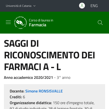
Vai al contenuto principale
Vai al menu di navigazione
ENG
Università di Catania
Corso di laurea in
Farmacia
SAGGI DI
RICONOSCIMENTO DEI
FARMACI A - L
Anno accademico 2020/2021
- 3° anno
Docente:
Simone RONSISVALLE
Crediti:
6
Organizzazione didattica:
150 ore d'impegno totale,
92 di studio individuale, 28 di lezione frontale, 30 di