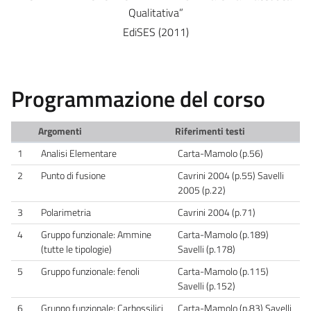
Qualitativa”
EdiSES (2011)
Programmazione del corso
Argomenti
Riferimenti testi
1
Analisi Elementare
Carta-Mamolo (p.56)
2
Punto di fusione
Cavrini 2004 (p.55) Savelli
2005 (p.22)
3
Polarimetria
Cavrini 2004 (p.71)
4
Gruppo funzionale: Ammine
Carta-Mamolo (p.189)
(tutte le tipologie)
Savelli (p.178)
5
Gruppo funzionale: fenoli
Carta-Mamolo (p.115)
Savelli (p.152)
6
Gruppo funzionale: Carbossilici
Carta-Mamolo (p.83) Savelli