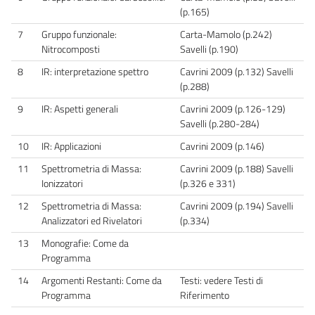
(p.165)
7
Gruppo funzionale:
Carta-Mamolo (p.242)
Nitrocomposti
Savelli (p.190)
8
IR: interpretazione spettro
Cavrini 2009 (p.132) Savelli
(p.288)
9
IR: Aspetti generali
Cavrini 2009 (p.126-129)
Savelli (p.280-284)
10
IR: Applicazioni
Cavrini 2009 (p.146)
11
Spettrometria di Massa:
Cavrini 2009 (p.188) Savelli
Ionizzatori
(p.326 e 331)
12
Spettrometria di Massa:
Cavrini 2009 (p.194) Savelli
Analizzatori ed Rivelatori
(p.334)
13
Monografie: Come da
Programma
14
Argomenti Restanti: Come da
Testi: vedere Testi di
Programma
Riferimento