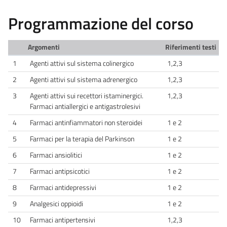
Programmazione del corso
Argomenti
Riferimenti testi
1
Agenti attivi sul sistema colinergico
1,2,3
2
Agenti attivi sul sistema adrenergico
1,2,3
3
Agenti attivi sui recettori istaminergici.
1,2,3
Farmaci antiallergici e antigastrolesivi
4
Farmaci antinfiammatori non steroidei
1 e 2
5
Farmaci per la terapia del Parkinson
1 e 2
6
Farmaci ansiolitici
1 e 2
7
Farmaci antipsicotici
1 e 2
8
Farmaci antidepressivi
1 e 2
9
Analgesici oppioidi
1 e 2
10
Farmaci antipertensivi
1,2,3