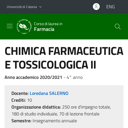
Vai al contenuto principale
Vai al menu di navigazione
ENG
Università di Catania
Corso di laurea in
Farmacia
CHIMICA FARMACEUTICA
E TOSSICOLOGICA II
Anno accademico 2020/2021
- 4° anno
Docente:
Loredana SALERNO
Crediti:
10
Organizzazione didattica:
250 ore d'impegno totale,
180 di studio individuale, 70 di lezione frontale
Semestre:
Insegnamento annuale