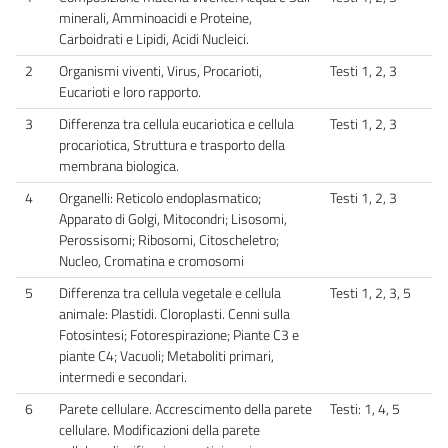
minerali, Amminoacidi e Proteine,
Carboidrati e Lipidi, Acidi Nucleici.
2
Organismi viventi, Virus, Procarioti,
Testi 1, 2, 3
Eucarioti e loro rapporto.
3
Differenza tra cellula eucariotica e cellula
Testi 1, 2, 3
procariotica, Struttura e trasporto della
membrana biologica.
4
Organelli: Reticolo endoplasmatico;
Testi 1, 2, 3
Apparato di Golgi, Mitocondri; Lisosomi,
Perossisomi; Ribosomi, Citoscheletro;
Nucleo, Cromatina e cromosomi
5
Differenza tra cellula vegetale e cellula
Testi 1, 2, 3, 5
animale: Plastidi. Cloroplasti. Cenni sulla
Fotosintesi; Fotorespirazione; Piante C3 e
piante C4; Vacuoli; Metaboliti primari,
intermedi e secondari.
6
Parete cellulare. Accrescimento della parete
Testi: 1, 4, 5
cellulare. Modificazioni della parete