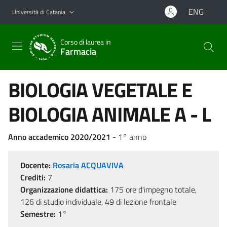
Vai al contenuto principale
Vai al menu di navigazione
ENG
Università di Catania
Corso di laurea in
Farmacia
BIOLOGIA VEGETALE E
BIOLOGIA ANIMALE A - L
Anno accademico 2020/2021
- 1° anno
Docente:
Rosaria ACQUAVIVA
Crediti:
7
Organizzazione didattica:
175 ore d'impegno totale,
126 di studio individuale, 49 di lezione frontale
Semestre:
1°