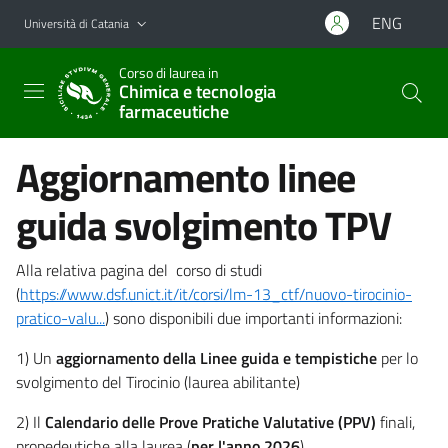
Vai al contenuto principale
Vai al menu di navigazione
ENG
Università di Catania
Corso di laurea in
Chimica e tecnologia
farmaceutiche
Aggiornamento linee
guida svolgimento TPV
Alla relativa pagina del corso di studi
(
https://www.dsf.unict.it/it/corsi/lm-13_ctf/nuovo-tirocinio-
pratico-valu...
) sono disponibili due importanti informazioni:
1) Un
aggiornamento della Linee guida e tempistiche
per lo
svolgimento del Tirocinio (laurea abilitante)
2) Il
Calendario delle Prove Pratiche Valutative (PPV)
finali,
propedeutiche alla laurea (
per l'anno 2026
)