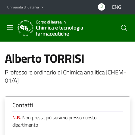
Vai al contenuto principale
Vai al menu di navigazione
ENG
Università di Catania
Corso di laurea in
Chimica e tecnologia
farmaceutiche
Alberto TORRISI
Professore ordinario di Chimica analitica [CHEM-
01/A]
Contatti
N.B.
Non presta più servizio presso questo
dipartimento